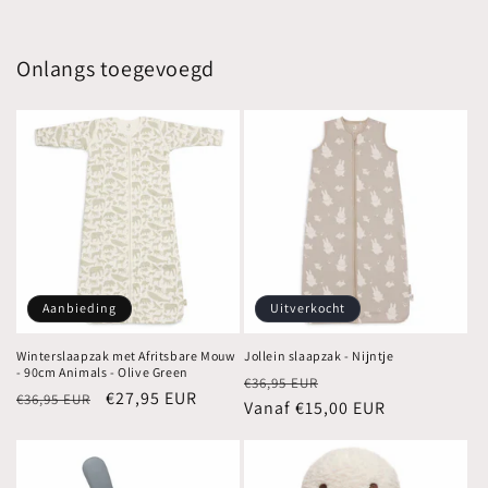
Onlangs toegevoegd
Aanbieding
Uitverkocht
Winterslaapzak met Afritsbare Mouw
Jollein slaapzak - Nijntje
- 90cm Animals - Olive Green
Normale
Aanbiedingsprijs
€36,95 EUR
Normale
Aanbiedingsprijs
€27,95 EUR
€36,95 EUR
prijs
Vanaf €15,00 EUR
prijs