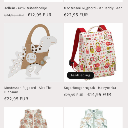
Jollein - activiteitenboekje
Montessori Rijgbord - Mr. Teddy Bear
Normale
Aanbiedingsprijs
€12,95 EUR
Normale
€22,95 EUR
€24,95 EUR
prijs
prijs
Aanbieding
Montessori Rijgbord - Alex The
SugarBooger rugzak - Matryoshka
Dinosaur
Normale
Aanbiedingsprijs
€14,95 EUR
€29,95 EUR
Normale
€22,95 EUR
prijs
prijs