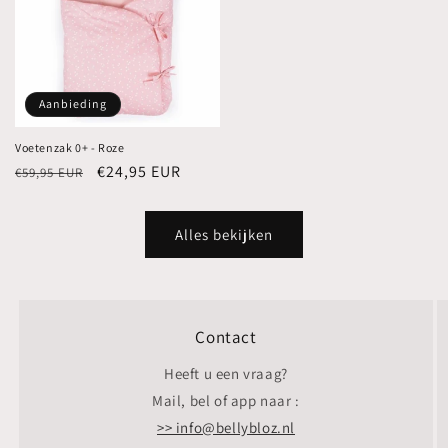
Aanbieding
Voetenzak 0+ - Roze
Normale
Aanbiedingsprijs
€24,95 EUR
€59,95 EUR
prijs
Alles bekijken
Contact
Heeft u een vraag?
Mail, bel of app naar :
>> info@bellybloz.nl