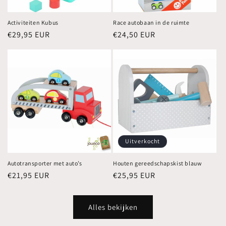
Activiteiten Kubus
Race autobaan in de ruimte
Normale
€29,95 EUR
Normale
€24,50 EUR
prijs
prijs
Uitverkocht
Autotransporter met auto’s
Houten gereedschapskist blauw
Normale
€21,95 EUR
Normale
€25,95 EUR
prijs
prijs
Alles bekijken