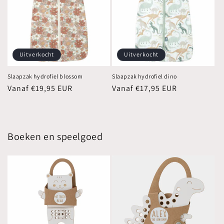
Uitverkocht
Uitverkocht
Slaapzak hydrofiel blossom
Slaapzak hydrofiel dino
Normale
Vanaf €19,95 EUR
Normale
Vanaf €17,95 EUR
prijs
prijs
Boeken en speelgoed