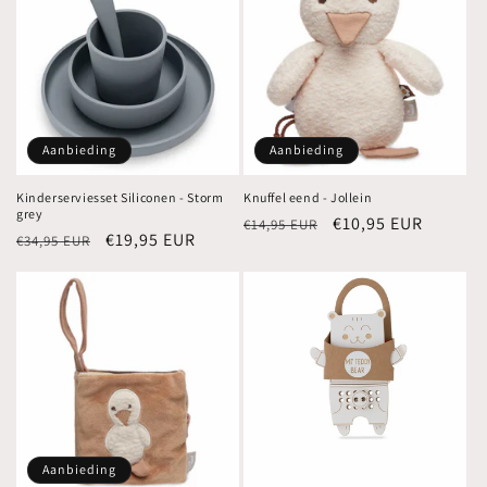
Aanbieding
Aanbieding
Kinderserviesset Siliconen - Storm
Knuffel eend - Jollein
grey
Normale
Aanbiedingsprijs
€10,95 EUR
€14,95 EUR
Normale
Aanbiedingsprijs
€19,95 EUR
€34,95 EUR
prijs
prijs
Aanbieding