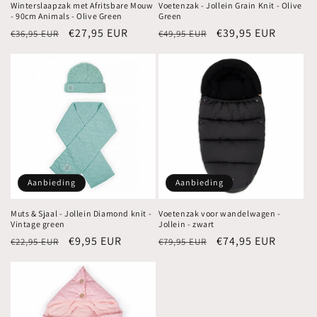
Winterslaapzak met Afritsbare Mouw
Voetenzak - Jollein Grain Knit - Olive
- 90cm Animals - Olive Green
Green
Normale
Aanbiedingsprijs
€27,95 EUR
Normale
Aanbiedingsprijs
€39,95 EUR
€36,95 EUR
€49,95 EUR
prijs
prijs
Aanbieding
Aanbieding
Muts & Sjaal - Jollein Diamond knit -
Voetenzak voor wandelwagen -
Vintage green
Jollein - zwart
Normale
Aanbiedingsprijs
€9,95 EUR
Normale
Aanbiedingsprijs
€74,95 EUR
€22,95 EUR
€79,95 EUR
prijs
prijs