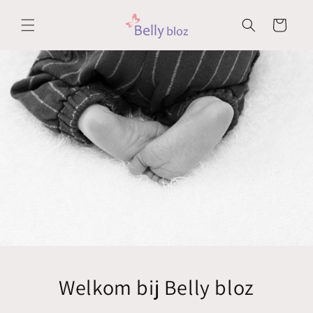
Meteen
naar de
Winkelwagen
content
Welkom bij Belly bloz