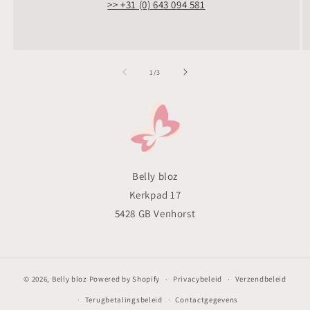
>> +31 (0) 643 094 581
van
1
/
3
Belly bloz
Kerkpad 17
5428 GB Venhorst
© 2026,
Belly bloz
Powered by Shopify
Privacybeleid
Verzendbeleid
Terugbetalingsbeleid
Contactgegevens