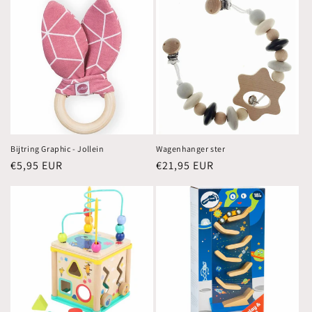
Bijtring Graphic - Jollein
Wagenhanger ster
Normale
€5,95 EUR
Normale
€21,95 EUR
prijs
prijs