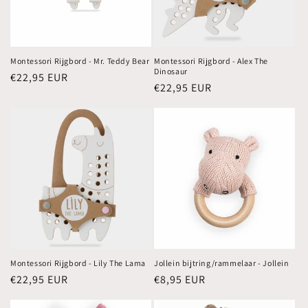
Montessori Rijgbord - Mr. Teddy Bear
Montessori Rijgbord - Alex The
Dinosaur
Normale
€22,95 EUR
Normale
€22,95 EUR
prijs
prijs
Montessori Rijgbord - Lily The Lama
Jollein bijtring/rammelaar - Jollein
Normale
€22,95 EUR
Normale
€8,95 EUR
prijs
prijs