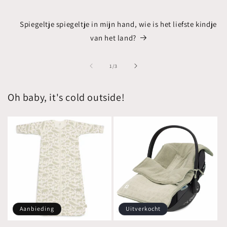
Spiegeltje spiegeltje in mijn hand, wie is het liefste kindje
van het land?
van
1
/
3
Oh baby, it's cold outside!
Aanbieding
Uitverkocht