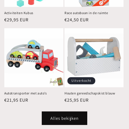
Activiteiten Kubus
Race autobaan in de ruimte
Normale
€29,95 EUR
Normale
€24,50 EUR
prijs
prijs
Uitverkocht
Autotransporter met auto’s
Houten gereedschapskist blauw
Normale
€21,95 EUR
Normale
€25,95 EUR
prijs
prijs
Alles bekijken