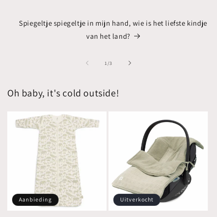
Spiegeltje spiegeltje in mijn hand, wie is het liefste kindje
van het land?
van
1
/
3
Oh baby, it's cold outside!
Aanbieding
Uitverkocht