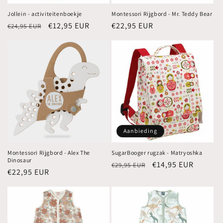
Jollein - activiteitenboekje
Montessori Rijgbord - Mr. Teddy Bear
Normale
Aanbiedingsprijs
€12,95 EUR
Normale
€22,95 EUR
€24,95 EUR
prijs
prijs
Aanbieding
Montessori Rijgbord - Alex The
SugarBooger rugzak - Matryoshka
Dinosaur
Normale
Aanbiedingsprijs
€14,95 EUR
€29,95 EUR
Normale
€22,95 EUR
prijs
prijs