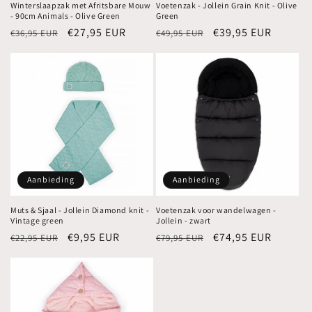
Winterslaapzak met Afritsbare Mouw
Voetenzak - Jollein Grain Knit - Olive
- 90cm Animals - Olive Green
Green
Normale
Aanbiedingsprijs
€27,95 EUR
Normale
Aanbiedingsprijs
€39,95 EUR
€36,95 EUR
€49,95 EUR
prijs
prijs
Aanbieding
Aanbieding
Muts & Sjaal - Jollein Diamond knit -
Voetenzak voor wandelwagen -
Vintage green
Jollein - zwart
Normale
Aanbiedingsprijs
€9,95 EUR
Normale
Aanbiedingsprijs
€74,95 EUR
€22,95 EUR
€79,95 EUR
prijs
prijs