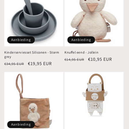
Aanbieding
Aanbieding
Kinderserviesset Siliconen - Storm
Knuffel eend - Jollein
grey
Normale
Aanbiedingsprijs
€10,95 EUR
€14,95 EUR
Normale
Aanbiedingsprijs
€19,95 EUR
€34,95 EUR
prijs
prijs
Aanbieding