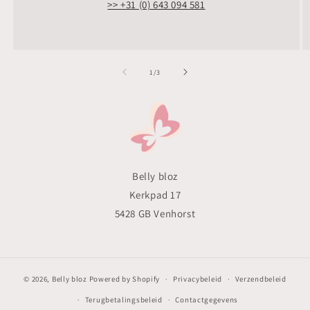
>> +31 (0) 643 094 581
van
1
/
3
Belly bloz
Kerkpad 17
5428 GB Venhorst
© 2026,
Belly bloz
Powered by Shopify
Privacybeleid
Verzendbeleid
Terugbetalingsbeleid
Contactgegevens