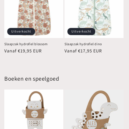
Uitverkocht
Uitverkocht
Slaapzak hydrofiel blossom
Slaapzak hydrofiel dino
Normale
Vanaf €19,95 EUR
Normale
Vanaf €17,95 EUR
prijs
prijs
Boeken en speelgoed