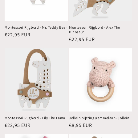
Montessori Rijgbord - Mr. Teddy Bear
Montessori Rijgbord - Alex The
Dinosaur
Normale
€22,95 EUR
Normale
€22,95 EUR
prijs
prijs
Montessori Rijgbord - Lily The Lama
Jollein bijtring/rammelaar - Jollein
Normale
€22,95 EUR
Normale
€8,95 EUR
prijs
prijs