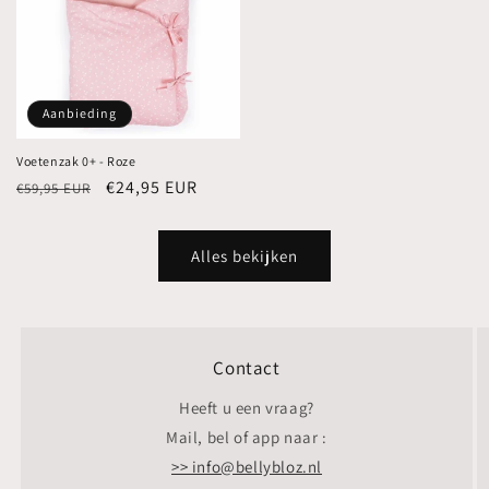
Aanbieding
Voetenzak 0+ - Roze
Normale
Aanbiedingsprijs
€24,95 EUR
€59,95 EUR
prijs
Alles bekijken
Contact
Heeft u een vraag?
Mail, bel of app naar :
>> info@bellybloz.nl