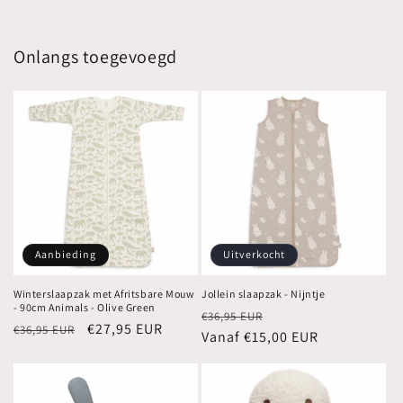
Onlangs toegevoegd
Aanbieding
Uitverkocht
Winterslaapzak met Afritsbare Mouw
Jollein slaapzak - Nijntje
- 90cm Animals - Olive Green
Normale
Aanbiedingsprijs
€36,95 EUR
Normale
Aanbiedingsprijs
€27,95 EUR
€36,95 EUR
prijs
Vanaf €15,00 EUR
prijs