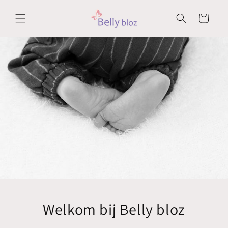
Meteen
naar de
Winkelwagen
content
Welkom bij Belly bloz