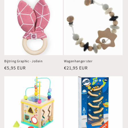
Bijtring Graphic - Jollein
Wagenhanger ster
Normale
€5,95 EUR
Normale
€21,95 EUR
prijs
prijs