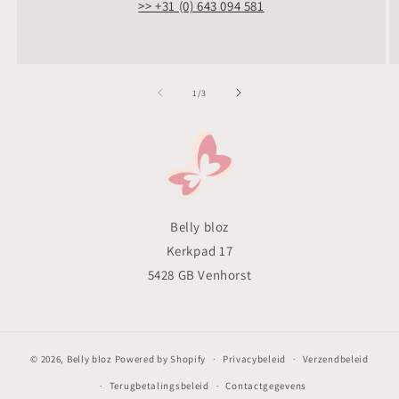
>> +31 (0) 643 094 581
van
1
/
3
Belly bloz
Kerkpad 17
5428 GB Venhorst
© 2026,
Belly bloz
Powered by Shopify
Privacybeleid
Verzendbeleid
Terugbetalingsbeleid
Contactgegevens