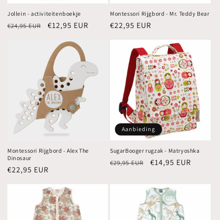
Jollein - activiteitenboekje
Montessori Rijgbord - Mr. Teddy Bear
Normale
Aanbiedingsprijs
€12,95 EUR
Normale
€22,95 EUR
€24,95 EUR
prijs
prijs
Aanbieding
Montessori Rijgbord - Alex The
SugarBooger rugzak - Matryoshka
Dinosaur
Normale
Aanbiedingsprijs
€14,95 EUR
€29,95 EUR
Normale
€22,95 EUR
prijs
prijs