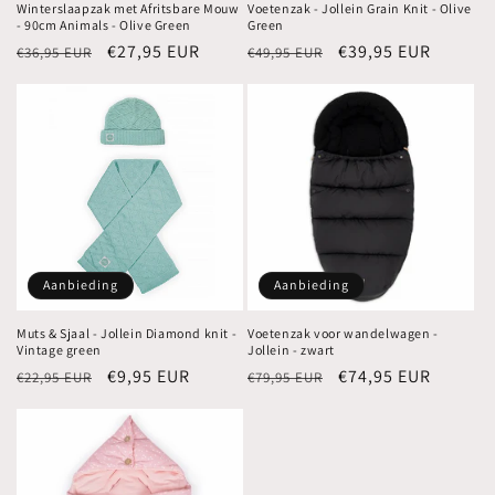
Winterslaapzak met Afritsbare Mouw
Voetenzak - Jollein Grain Knit - Olive
- 90cm Animals - Olive Green
Green
Normale
Aanbiedingsprijs
€27,95 EUR
Normale
Aanbiedingsprijs
€39,95 EUR
€36,95 EUR
€49,95 EUR
prijs
prijs
Aanbieding
Aanbieding
Muts & Sjaal - Jollein Diamond knit -
Voetenzak voor wandelwagen -
Vintage green
Jollein - zwart
Normale
Aanbiedingsprijs
€9,95 EUR
Normale
Aanbiedingsprijs
€74,95 EUR
€22,95 EUR
€79,95 EUR
prijs
prijs