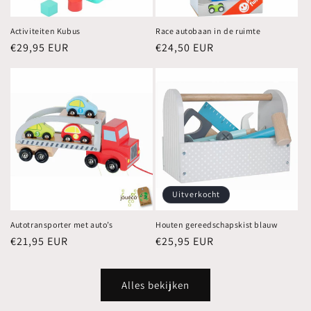
Activiteiten Kubus
Race autobaan in de ruimte
Normale
€29,95 EUR
Normale
€24,50 EUR
prijs
prijs
Uitverkocht
Autotransporter met auto’s
Houten gereedschapskist blauw
Normale
€21,95 EUR
Normale
€25,95 EUR
prijs
prijs
Alles bekijken