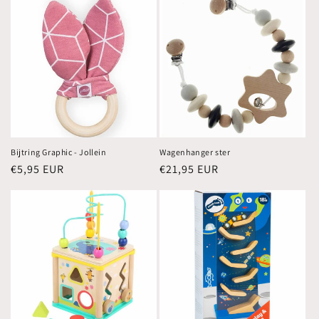
Bijtring Graphic - Jollein
Wagenhanger ster
Normale
€5,95 EUR
Normale
€21,95 EUR
prijs
prijs