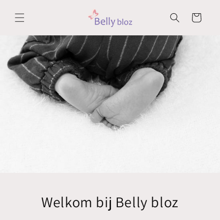
Meteen
naar de
Winkelwagen
content
Welkom bij Belly bloz