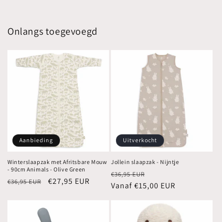
Onlangs toegevoegd
Aanbieding
Uitverkocht
Winterslaapzak met Afritsbare Mouw
Jollein slaapzak - Nijntje
- 90cm Animals - Olive Green
Normale
Aanbiedingsprijs
€36,95 EUR
Normale
Aanbiedingsprijs
€27,95 EUR
€36,95 EUR
prijs
Vanaf €15,00 EUR
prijs