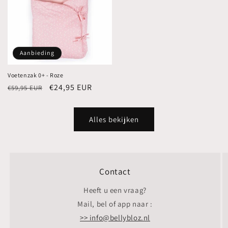
Aanbieding
Voetenzak 0+ - Roze
Normale
Aanbiedingsprijs
€24,95 EUR
€59,95 EUR
prijs
Alles bekijken
Contact
Heeft u een vraag?
Mail, bel of app naar :
>> info@bellybloz.nl