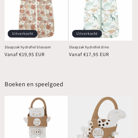
Uitverkocht
Uitverkocht
Slaapzak hydrofiel blossom
Slaapzak hydrofiel dino
Normale
Vanaf €19,95 EUR
Normale
Vanaf €17,95 EUR
prijs
prijs
Boeken en speelgoed