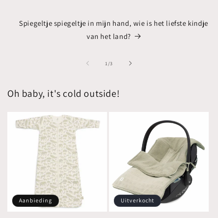
Spiegeltje spiegeltje in mijn hand, wie is het liefste kindje
van het land?
van
1
/
3
Oh baby, it's cold outside!
Aanbieding
Uitverkocht