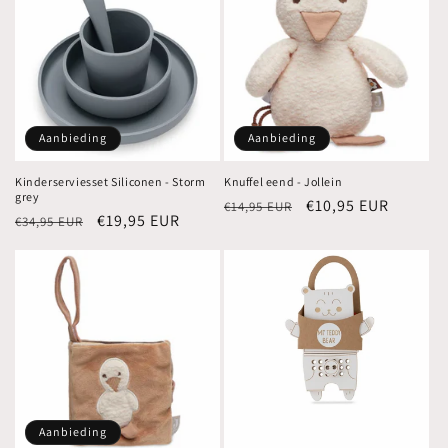
Aanbieding
Aanbieding
Kinderserviesset Siliconen - Storm
Knuffel eend - Jollein
grey
Normale
Aanbiedingsprijs
€10,95 EUR
€14,95 EUR
Normale
Aanbiedingsprijs
€19,95 EUR
€34,95 EUR
prijs
prijs
Aanbieding