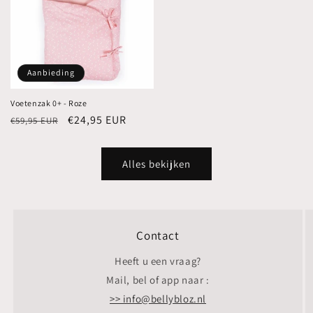
Aanbieding
Voetenzak 0+ - Roze
Normale
Aanbiedingsprijs
€24,95 EUR
€59,95 EUR
prijs
Alles bekijken
Contact
Heeft u een vraag?
Mail, bel of app naar :
>> info@bellybloz.nl