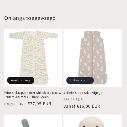
Onlangs toegevoegd
Aanbieding
Uitverkocht
Winterslaapzak met Afritsbare Mouw
Jollein slaapzak - Nijntje
- 90cm Animals - Olive Green
Normale
Aanbiedingsprijs
€36,95 EUR
Normale
Aanbiedingsprijs
€27,95 EUR
€36,95 EUR
prijs
Vanaf €15,00 EUR
prijs