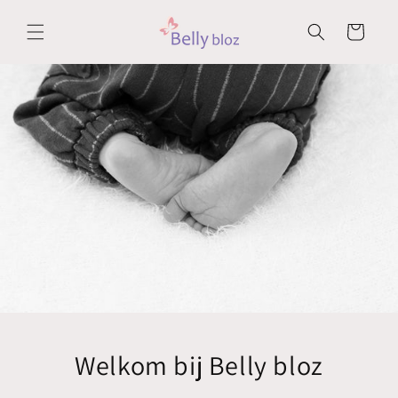
Meteen
naar de
Winkelwagen
content
Welkom bij Belly bloz