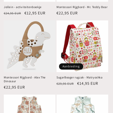
Jollein - activiteitenboekje
Montessori Rijgbord - Mr. Teddy Bear
Normale
Aanbiedingsprijs
€12,95 EUR
Normale
€22,95 EUR
€24,95 EUR
prijs
prijs
Aanbieding
Montessori Rijgbord - Alex The
SugarBooger rugzak - Matryoshka
Dinosaur
Normale
Aanbiedingsprijs
€14,95 EUR
€29,95 EUR
Normale
€22,95 EUR
prijs
prijs