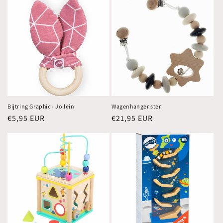
Bijtring Graphic - Jollein
Wagenhanger ster
Normale
€5,95 EUR
Normale
€21,95 EUR
prijs
prijs