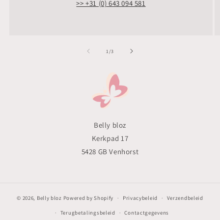
>> +31 (0) 643 094 581
van
1
/
3
Belly bloz
Kerkpad 17
5428 GB Venhorst
© 2026,
Belly bloz
Powered by Shopify
Privacybeleid
Verzendbeleid
Terugbetalingsbeleid
Contactgegevens