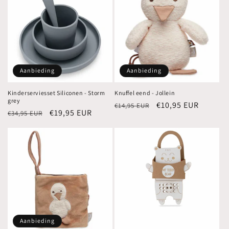
Aanbieding
Aanbieding
Kinderserviesset Siliconen - Storm
Knuffel eend - Jollein
grey
Normale
Aanbiedingsprijs
€10,95 EUR
€14,95 EUR
Normale
Aanbiedingsprijs
€19,95 EUR
€34,95 EUR
prijs
prijs
Aanbieding