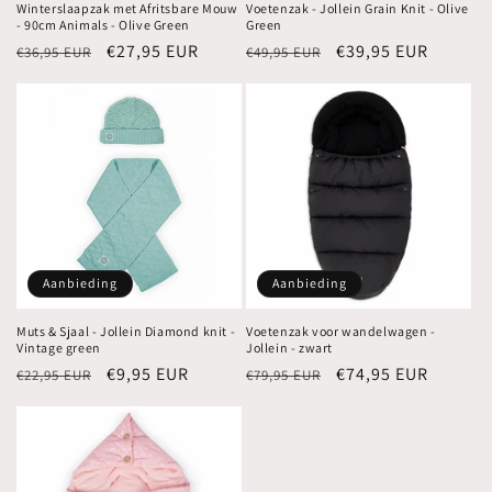
Winterslaapzak met Afritsbare Mouw
Voetenzak - Jollein Grain Knit - Olive
- 90cm Animals - Olive Green
Green
Normale
Aanbiedingsprijs
€27,95 EUR
Normale
Aanbiedingsprijs
€39,95 EUR
€36,95 EUR
€49,95 EUR
prijs
prijs
Aanbieding
Aanbieding
Muts & Sjaal - Jollein Diamond knit -
Voetenzak voor wandelwagen -
Vintage green
Jollein - zwart
Normale
Aanbiedingsprijs
€9,95 EUR
Normale
Aanbiedingsprijs
€74,95 EUR
€22,95 EUR
€79,95 EUR
prijs
prijs