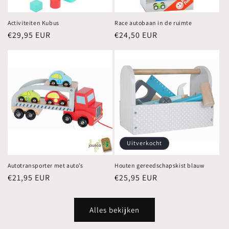
Activiteiten Kubus
Race autobaan in de ruimte
Normale
€29,95 EUR
Normale
€24,50 EUR
prijs
prijs
Uitverkocht
Autotransporter met auto’s
Houten gereedschapskist blauw
Normale
€21,95 EUR
Normale
€25,95 EUR
prijs
prijs
Alles bekijken