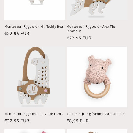
Montessori Rijgbord - Mr. Teddy Bear
Montessori Rijgbord - Alex The
Dinosaur
Normale
€22,95 EUR
Normale
€22,95 EUR
prijs
prijs
Montessori Rijgbord - Lily The Lama
Jollein bijtring/rammelaar - Jollein
Normale
€22,95 EUR
Normale
€8,95 EUR
prijs
prijs