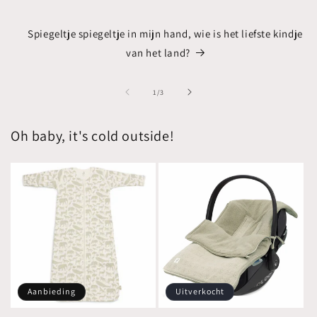
Spiegeltje spiegeltje in mijn hand, wie is het liefste kindje
van het land?
van
1
/
3
Oh baby, it's cold outside!
Aanbieding
Uitverkocht