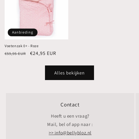
Aanbieding
Voetenzak 0+ - Roze
Normale
Aanbiedingsprijs
€24,95 EUR
€59,95 EUR
prijs
Alles bekijken
Contact
Heeft u een vraag?
Mail, bel of app naar :
>> info@bellybloz.nl