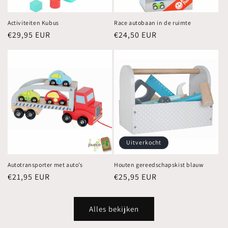
Activiteiten Kubus
Race autobaan in de ruimte
Normale
€29,95 EUR
Normale
€24,50 EUR
prijs
prijs
Uitverkocht
Autotransporter met auto’s
Houten gereedschapskist blauw
Normale
€21,95 EUR
Normale
€25,95 EUR
prijs
prijs
Alles bekijken