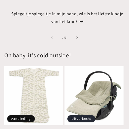
Spiegeltje spiegeltje in mijn hand, wie is het liefste kindje
van het land?
van
1
/
3
Oh baby, it's cold outside!
Aanbieding
Uitverkocht