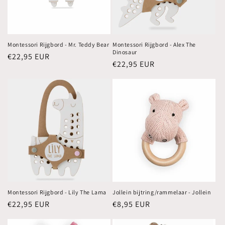
Montessori Rijgbord - Mr. Teddy Bear
Montessori Rijgbord - Alex The
Dinosaur
Normale
€22,95 EUR
Normale
€22,95 EUR
prijs
prijs
Montessori Rijgbord - Lily The Lama
Jollein bijtring/rammelaar - Jollein
Normale
€22,95 EUR
Normale
€8,95 EUR
prijs
prijs