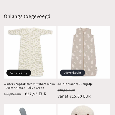
Onlangs toegevoegd
Aanbieding
Uitverkocht
Winterslaapzak met Afritsbare Mouw
Jollein slaapzak - Nijntje
- 90cm Animals - Olive Green
Normale
Aanbiedingsprijs
€36,95 EUR
Normale
Aanbiedingsprijs
€27,95 EUR
€36,95 EUR
prijs
Vanaf €15,00 EUR
prijs