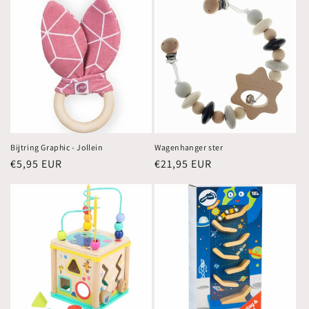
Bijtring Graphic - Jollein
Wagenhanger ster
Normale
€5,95 EUR
Normale
€21,95 EUR
prijs
prijs