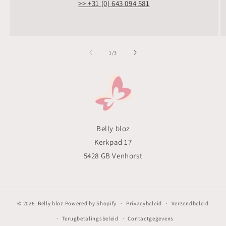
>> +31 (0) 643 094 581
van
1
/
3
Belly bloz
Kerkpad 17
5428 GB Venhorst
© 2026,
Belly bloz
Powered by Shopify
Privacybeleid
Verzendbeleid
Terugbetalingsbeleid
Contactgegevens