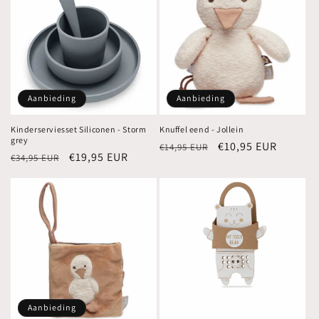
Aanbieding
Aanbieding
Kinderserviesset Siliconen - Storm
Knuffel eend - Jollein
grey
Normale
Aanbiedingsprijs
€10,95 EUR
€14,95 EUR
Normale
Aanbiedingsprijs
€19,95 EUR
€34,95 EUR
prijs
prijs
Aanbieding