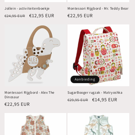
Jollein - activiteitenboekje
Montessori Rijgbord - Mr. Teddy Bear
Normale
Aanbiedingsprijs
€12,95 EUR
Normale
€22,95 EUR
€24,95 EUR
prijs
prijs
Aanbieding
Montessori Rijgbord - Alex The
SugarBooger rugzak - Matryoshka
Dinosaur
Normale
Aanbiedingsprijs
€14,95 EUR
€29,95 EUR
Normale
€22,95 EUR
prijs
prijs