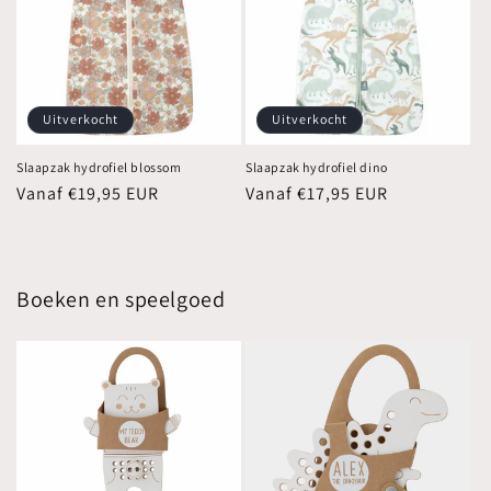
Uitverkocht
Uitverkocht
Slaapzak hydrofiel blossom
Slaapzak hydrofiel dino
Normale
Vanaf €19,95 EUR
Normale
Vanaf €17,95 EUR
prijs
prijs
Boeken en speelgoed