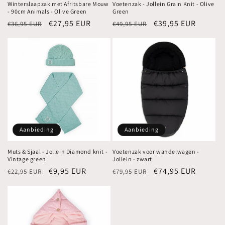
Winterslaapzak met Afritsbare Mouw
Voetenzak - Jollein Grain Knit - Olive
- 90cm Animals - Olive Green
Green
Normale
Aanbiedingsprijs
€27,95 EUR
Normale
Aanbiedingsprijs
€39,95 EUR
€36,95 EUR
€49,95 EUR
prijs
prijs
Aanbieding
Aanbieding
Muts & Sjaal - Jollein Diamond knit -
Voetenzak voor wandelwagen -
Vintage green
Jollein - zwart
Normale
Aanbiedingsprijs
€9,95 EUR
Normale
Aanbiedingsprijs
€74,95 EUR
€22,95 EUR
€79,95 EUR
prijs
prijs