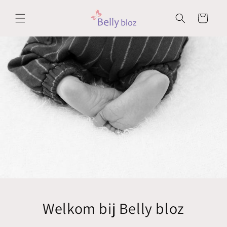
Meteen
naar de
Winkelwagen
content
Welkom bij Belly bloz