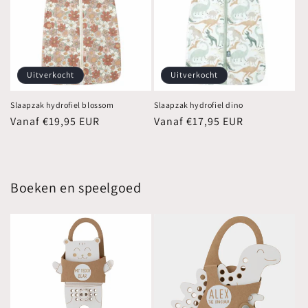
Uitverkocht
Uitverkocht
Slaapzak hydrofiel blossom
Slaapzak hydrofiel dino
Normale
Vanaf €19,95 EUR
Normale
Vanaf €17,95 EUR
prijs
prijs
Boeken en speelgoed