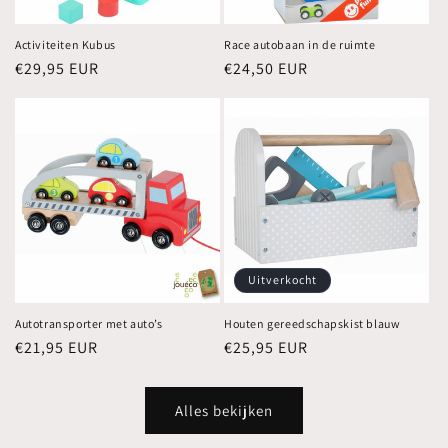
Activiteiten Kubus
Race autobaan in de ruimte
Normale
€29,95 EUR
Normale
€24,50 EUR
prijs
prijs
Uitverkocht
Autotransporter met auto’s
Houten gereedschapskist blauw
Normale
€21,95 EUR
Normale
€25,95 EUR
prijs
prijs
Alles bekijken