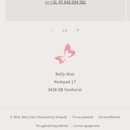
>> +31 (0) 643 094 581
van
1
/
3
Belly bloz
Kerkpad 17
5428 GB Venhorst
© 2026,
Belly bloz
Powered by Shopify
Privacybeleid
Verzendbeleid
Terugbetalingsbeleid
Contactgegevens