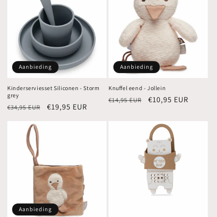
Aanbieding
Aanbieding
Kinderserviesset Siliconen - Storm
Knuffel eend - Jollein
grey
Normale
Aanbiedingsprijs
€10,95 EUR
€14,95 EUR
Normale
Aanbiedingsprijs
€19,95 EUR
€34,95 EUR
prijs
prijs
Aanbieding