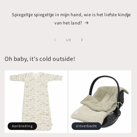
Spiegeltje spiegeltje in mijn hand, wie is het liefste kindje
van het land?
van
1
/
3
Oh baby, it's cold outside!
Aanbieding
Uitverkocht