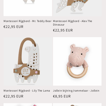
Montessori Rijgbord - Mr. Teddy Bear
Montessori Rijgbord - Alex The
Dinosaur
Normale
€22,95 EUR
Normale
€22,95 EUR
prijs
prijs
Montessori Rijgbord - Lily The Lama
Jollein bijtring/rammelaar - Jollein
Normale
€22,95 EUR
Normale
€8,95 EUR
prijs
prijs