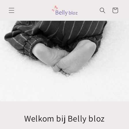
Meteen
naar de
Winkelwagen
content
Welkom bij Belly bloz