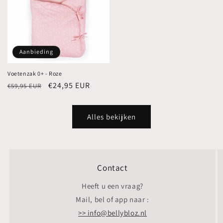
Aanbieding
Voetenzak 0+ - Roze
Normale
Aanbiedingsprijs
€24,95 EUR
€59,95 EUR
prijs
Alles bekijken
Contact
Heeft u een vraag?
Mail, bel of app naar :
>> info@bellybloz.nl