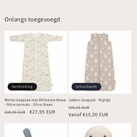
Onlangs toegevoegd
Aanbieding
Uitverkocht
Winterslaapzak met Afritsbare Mouw
Jollein slaapzak - Nijntje
- 90cm Animals - Olive Green
Normale
Aanbiedingsprijs
€36,95 EUR
Normale
Aanbiedingsprijs
€27,95 EUR
€36,95 EUR
prijs
Vanaf €15,00 EUR
prijs