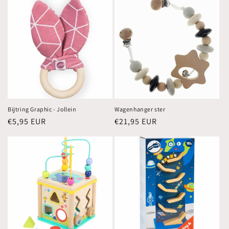
Bijtring Graphic - Jollein
Wagenhanger ster
Normale
€5,95 EUR
Normale
€21,95 EUR
prijs
prijs