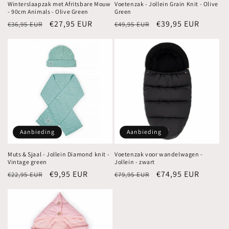
Winterslaapzak met Afritsbare Mouw
Voetenzak - Jollein Grain Knit - Olive
- 90cm Animals - Olive Green
Green
Normale
Aanbiedingsprijs
€27,95 EUR
Normale
Aanbiedingsprijs
€39,95 EUR
€36,95 EUR
€49,95 EUR
prijs
prijs
Aanbieding
Aanbieding
Muts & Sjaal - Jollein Diamond knit -
Voetenzak voor wandelwagen -
Vintage green
Jollein - zwart
Normale
Aanbiedingsprijs
€9,95 EUR
Normale
Aanbiedingsprijs
€74,95 EUR
€22,95 EUR
€79,95 EUR
prijs
prijs