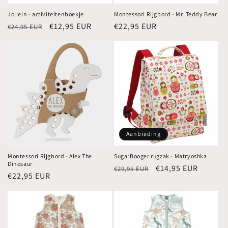
Jollein - activiteitenboekje
Montessori Rijgbord - Mr. Teddy Bear
Normale
Aanbiedingsprijs
€12,95 EUR
Normale
€22,95 EUR
€24,95 EUR
prijs
prijs
Aanbieding
Montessori Rijgbord - Alex The
SugarBooger rugzak - Matryoshka
Dinosaur
Normale
Aanbiedingsprijs
€14,95 EUR
€29,95 EUR
Normale
€22,95 EUR
prijs
prijs