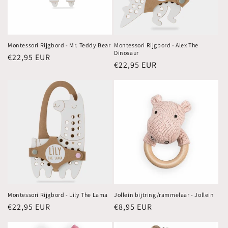
Montessori Rijgbord - Mr. Teddy Bear
Montessori Rijgbord - Alex The
Dinosaur
Normale
€22,95 EUR
Normale
€22,95 EUR
prijs
prijs
Montessori Rijgbord - Lily The Lama
Jollein bijtring/rammelaar - Jollein
Normale
€22,95 EUR
Normale
€8,95 EUR
prijs
prijs