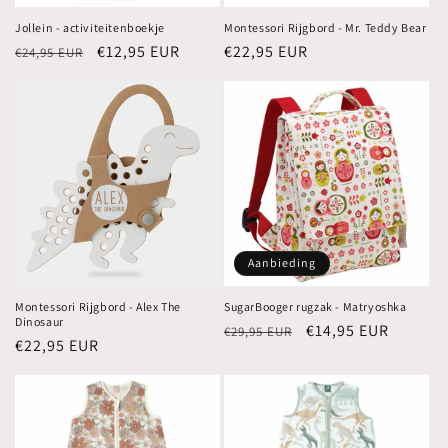
Jollein - activiteitenboekje
Montessori Rijgbord - Mr. Teddy Bear
Normale
Aanbiedingsprijs
€12,95 EUR
Normale
€22,95 EUR
€24,95 EUR
prijs
prijs
Aanbieding
Montessori Rijgbord - Alex The
SugarBooger rugzak - Matryoshka
Dinosaur
Normale
Aanbiedingsprijs
€14,95 EUR
€29,95 EUR
Normale
€22,95 EUR
prijs
prijs