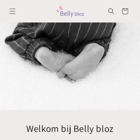
Meteen
naar de
Winkelwagen
content
Welkom bij Belly bloz