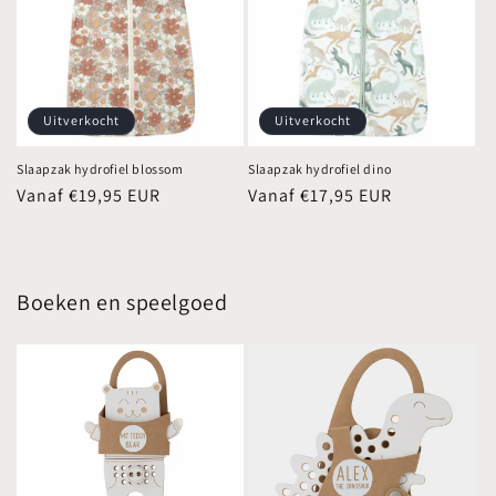
Uitverkocht
Uitverkocht
Slaapzak hydrofiel blossom
Slaapzak hydrofiel dino
Normale
Vanaf €19,95 EUR
Normale
Vanaf €17,95 EUR
prijs
prijs
Boeken en speelgoed