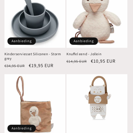
Aanbieding
Aanbieding
Kinderserviesset Siliconen - Storm
Knuffel eend - Jollein
grey
Normale
Aanbiedingsprijs
€10,95 EUR
€14,95 EUR
Normale
Aanbiedingsprijs
€19,95 EUR
€34,95 EUR
prijs
prijs
Aanbieding