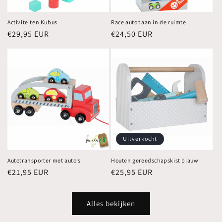
Activiteiten Kubus
Race autobaan in de ruimte
Normale
€29,95 EUR
Normale
€24,50 EUR
prijs
prijs
Uitverkocht
Autotransporter met auto’s
Houten gereedschapskist blauw
Normale
€21,95 EUR
Normale
€25,95 EUR
prijs
prijs
Alles bekijken