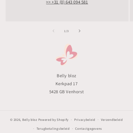
>> +31 (0) 643 094 581
van
1
/
3
Belly bloz
Kerkpad 17
5428 GB Venhorst
© 2026,
Belly bloz
Powered by Shopify
Privacybeleid
Verzendbeleid
Terugbetalingsbeleid
Contactgegevens