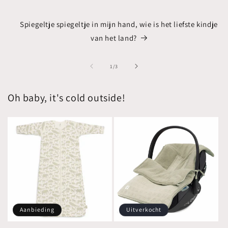
Spiegeltje spiegeltje in mijn hand, wie is het liefste kindje
van het land?
van
1
/
3
Oh baby, it's cold outside!
Aanbieding
Uitverkocht