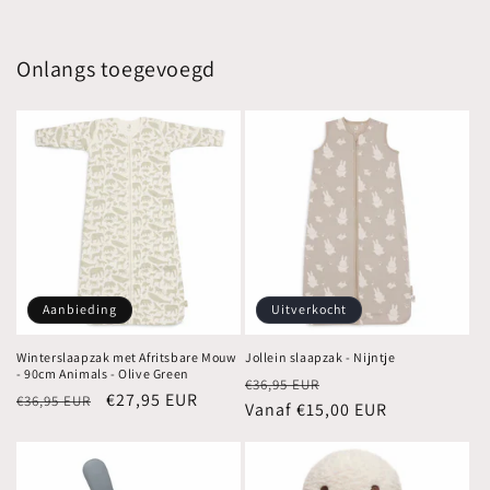
Onlangs toegevoegd
Aanbieding
Uitverkocht
Winterslaapzak met Afritsbare Mouw
Jollein slaapzak - Nijntje
- 90cm Animals - Olive Green
Normale
Aanbiedingsprijs
€36,95 EUR
Normale
Aanbiedingsprijs
€27,95 EUR
€36,95 EUR
prijs
Vanaf €15,00 EUR
prijs