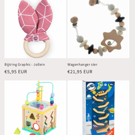
Bijtring Graphic - Jollein
Wagenhanger ster
Normale
€5,95 EUR
Normale
€21,95 EUR
prijs
prijs