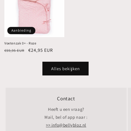
Aanbieding
Voetenzak 0+ - Roze
Normale
Aanbiedingsprijs
€24,95 EUR
€59,95 EUR
prijs
Alles bekijken
Contact
Heeft u een vraag?
Mail, bel of app naar :
>> info@bellybloz.nl