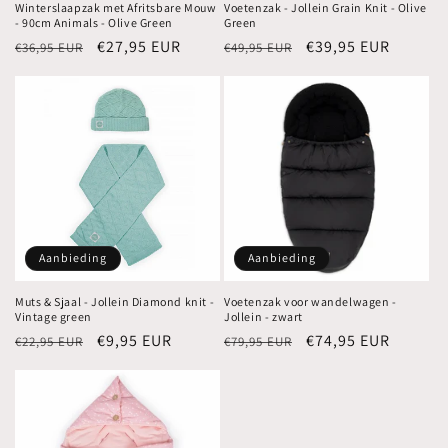
Winterslaapzak met Afritsbare Mouw
Voetenzak - Jollein Grain Knit - Olive
- 90cm Animals - Olive Green
Green
Normale
Aanbiedingsprijs
€27,95 EUR
Normale
Aanbiedingsprijs
€39,95 EUR
€36,95 EUR
€49,95 EUR
prijs
prijs
Aanbieding
Aanbieding
Muts & Sjaal - Jollein Diamond knit -
Voetenzak voor wandelwagen -
Vintage green
Jollein - zwart
Normale
Aanbiedingsprijs
€9,95 EUR
Normale
Aanbiedingsprijs
€74,95 EUR
€22,95 EUR
€79,95 EUR
prijs
prijs