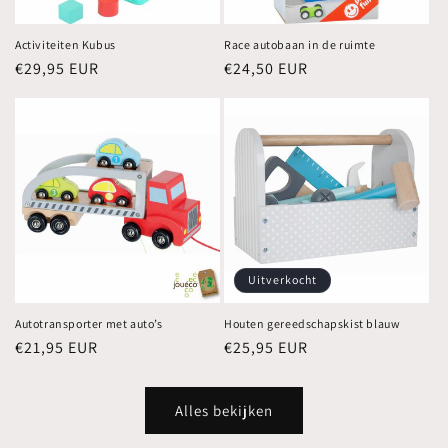
Activiteiten Kubus
Race autobaan in de ruimte
Normale
€29,95 EUR
Normale
€24,50 EUR
prijs
prijs
Uitverkocht
Autotransporter met auto’s
Houten gereedschapskist blauw
Normale
€21,95 EUR
Normale
€25,95 EUR
prijs
prijs
Alles bekijken