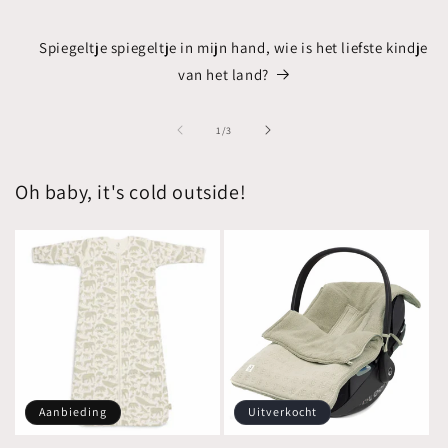
Spiegeltje spiegeltje in mijn hand, wie is het liefste kindje
van het land?
van
1
/
3
Oh baby, it's cold outside!
Aanbieding
Uitverkocht