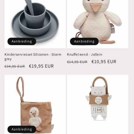
Aanbieding
Aanbieding
Kinderserviesset Siliconen - Storm
Knuffel eend - Jollein
grey
Normale
Aanbiedingsprijs
€10,95 EUR
€14,95 EUR
Normale
Aanbiedingsprijs
€19,95 EUR
€34,95 EUR
prijs
prijs
Aanbieding