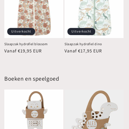
Uitverkocht
Uitverkocht
Slaapzak hydrofiel blossom
Slaapzak hydrofiel dino
Normale
Vanaf €19,95 EUR
Normale
Vanaf €17,95 EUR
prijs
prijs
Boeken en speelgoed