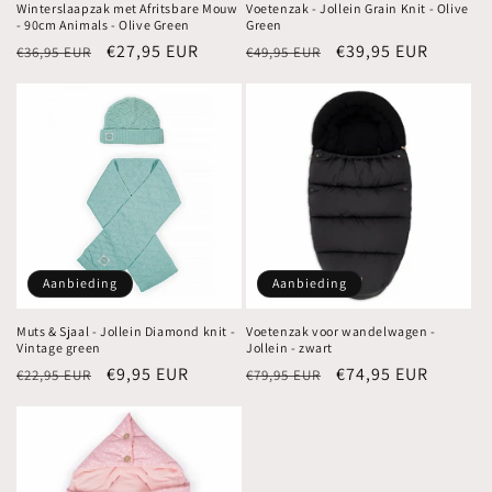
Winterslaapzak met Afritsbare Mouw
Voetenzak - Jollein Grain Knit - Olive
- 90cm Animals - Olive Green
Green
Normale
Aanbiedingsprijs
€27,95 EUR
Normale
Aanbiedingsprijs
€39,95 EUR
€36,95 EUR
€49,95 EUR
prijs
prijs
Aanbieding
Aanbieding
Muts & Sjaal - Jollein Diamond knit -
Voetenzak voor wandelwagen -
Vintage green
Jollein - zwart
Normale
Aanbiedingsprijs
€9,95 EUR
Normale
Aanbiedingsprijs
€74,95 EUR
€22,95 EUR
€79,95 EUR
prijs
prijs