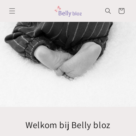
Meteen
naar de
Winkelwagen
content
Welkom bij Belly bloz