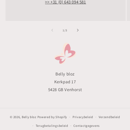
>> +31 (0) 643 094 581
van
1
/
3
Belly bloz
Kerkpad 17
5428 GB Venhorst
© 2026,
Belly bloz
Powered by Shopify
Privacybeleid
Verzendbeleid
Terugbetalingsbeleid
Contactgegevens