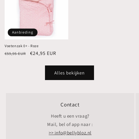
Aanbieding
Voetenzak 0+ - Roze
Normale
Aanbiedingsprijs
€24,95 EUR
€59,95 EUR
prijs
Alles bekijken
Contact
Heeft u een vraag?
Mail, bel of app naar :
>> info@bellybloz.nl