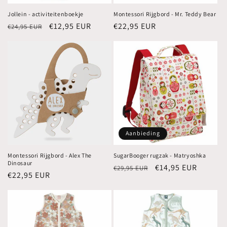
Jollein - activiteitenboekje
Montessori Rijgbord - Mr. Teddy Bear
Normale
Aanbiedingsprijs
€12,95 EUR
Normale
€22,95 EUR
€24,95 EUR
prijs
prijs
Aanbieding
Montessori Rijgbord - Alex The
SugarBooger rugzak - Matryoshka
Dinosaur
Normale
Aanbiedingsprijs
€14,95 EUR
€29,95 EUR
Normale
€22,95 EUR
prijs
prijs