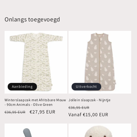
Onlangs toegevoegd
Aanbieding
Uitverkocht
Winterslaapzak met Afritsbare Mouw
Jollein slaapzak - Nijntje
- 90cm Animals - Olive Green
Normale
Aanbiedingsprijs
€36,95 EUR
Normale
Aanbiedingsprijs
€27,95 EUR
€36,95 EUR
prijs
Vanaf €15,00 EUR
prijs