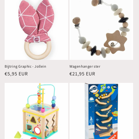
Bijtring Graphic - Jollein
Wagenhanger ster
Normale
€5,95 EUR
Normale
€21,95 EUR
prijs
prijs