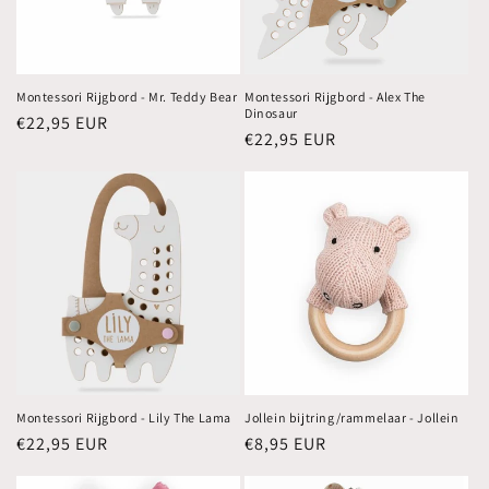
Montessori Rijgbord - Mr. Teddy Bear
Montessori Rijgbord - Alex The
Dinosaur
Normale
€22,95 EUR
Normale
€22,95 EUR
prijs
prijs
Montessori Rijgbord - Lily The Lama
Jollein bijtring/rammelaar - Jollein
Normale
€22,95 EUR
Normale
€8,95 EUR
prijs
prijs