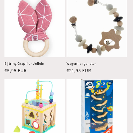
Bijtring Graphic - Jollein
Wagenhanger ster
Normale
€5,95 EUR
Normale
€21,95 EUR
prijs
prijs