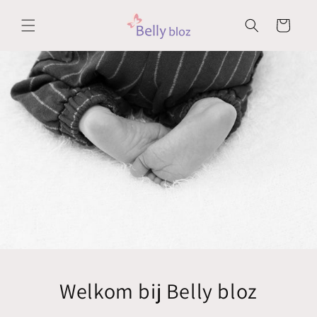
Meteen
naar de
Winkelwagen
content
Welkom bij Belly bloz