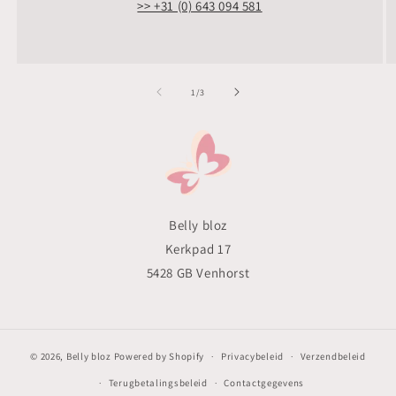
>> +31 (0) 643 094 581
van
1
/
3
Belly bloz
Kerkpad 17
5428 GB Venhorst
© 2026,
Belly bloz
Powered by Shopify
Privacybeleid
Verzendbeleid
Terugbetalingsbeleid
Contactgegevens