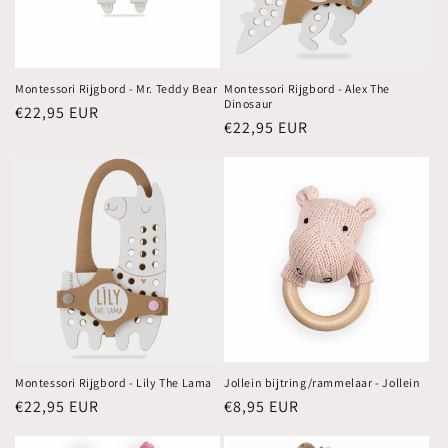
Montessori Rijgbord - Mr. Teddy Bear
Montessori Rijgbord - Alex The
Dinosaur
Normale
€22,95 EUR
Normale
€22,95 EUR
prijs
prijs
Montessori Rijgbord - Lily The Lama
Jollein bijtring/rammelaar - Jollein
Normale
€22,95 EUR
Normale
€8,95 EUR
prijs
prijs