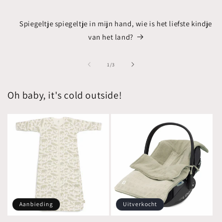
Spiegeltje spiegeltje in mijn hand, wie is het liefste kindje
van het land?
van
1
/
3
Oh baby, it's cold outside!
Aanbieding
Uitverkocht