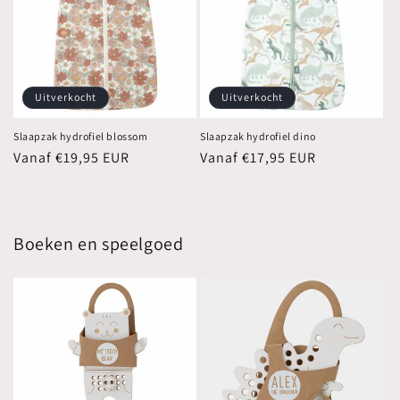
Uitverkocht
Uitverkocht
Slaapzak hydrofiel blossom
Slaapzak hydrofiel dino
Normale
Vanaf €19,95 EUR
Normale
Vanaf €17,95 EUR
prijs
prijs
Boeken en speelgoed