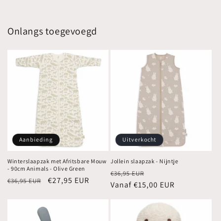
Onlangs toegevoegd
Aanbieding
Uitverkocht
Winterslaapzak met Afritsbare Mouw
Jollein slaapzak - Nijntje
- 90cm Animals - Olive Green
Normale
Aanbiedingsprijs
€36,95 EUR
Normale
Aanbiedingsprijs
€27,95 EUR
€36,95 EUR
prijs
Vanaf €15,00 EUR
prijs