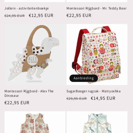
Jollein - activiteitenboekje
Montessori Rijgbord - Mr. Teddy Bear
Normale
Aanbiedingsprijs
€12,95 EUR
Normale
€22,95 EUR
€24,95 EUR
prijs
prijs
Aanbieding
Montessori Rijgbord - Alex The
SugarBooger rugzak - Matryoshka
Dinosaur
Normale
Aanbiedingsprijs
€14,95 EUR
€29,95 EUR
Normale
€22,95 EUR
prijs
prijs