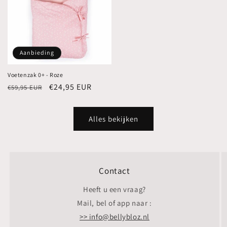
Aanbieding
Voetenzak 0+ - Roze
Normale
Aanbiedingsprijs
€24,95 EUR
€59,95 EUR
prijs
Alles bekijken
Contact
Heeft u een vraag?
Mail, bel of app naar :
>> info@bellybloz.nl