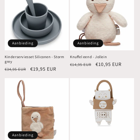
Aanbieding
Aanbieding
Kinderserviesset Siliconen - Storm
Knuffel eend - Jollein
grey
Normale
Aanbiedingsprijs
€10,95 EUR
€14,95 EUR
Normale
Aanbiedingsprijs
€19,95 EUR
€34,95 EUR
prijs
prijs
Aanbieding