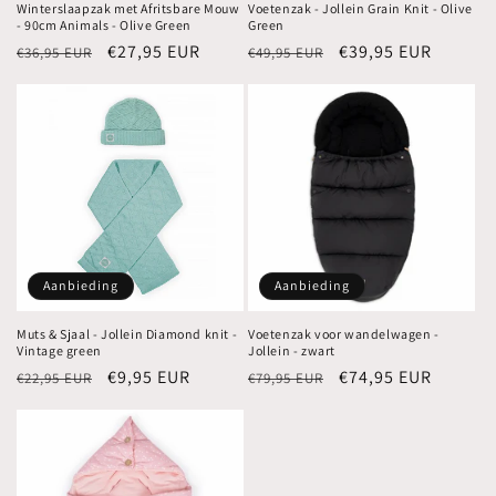
Winterslaapzak met Afritsbare Mouw
Voetenzak - Jollein Grain Knit - Olive
- 90cm Animals - Olive Green
Green
Normale
Aanbiedingsprijs
€27,95 EUR
Normale
Aanbiedingsprijs
€39,95 EUR
€36,95 EUR
€49,95 EUR
prijs
prijs
Aanbieding
Aanbieding
Muts & Sjaal - Jollein Diamond knit -
Voetenzak voor wandelwagen -
Vintage green
Jollein - zwart
Normale
Aanbiedingsprijs
€9,95 EUR
Normale
Aanbiedingsprijs
€74,95 EUR
€22,95 EUR
€79,95 EUR
prijs
prijs