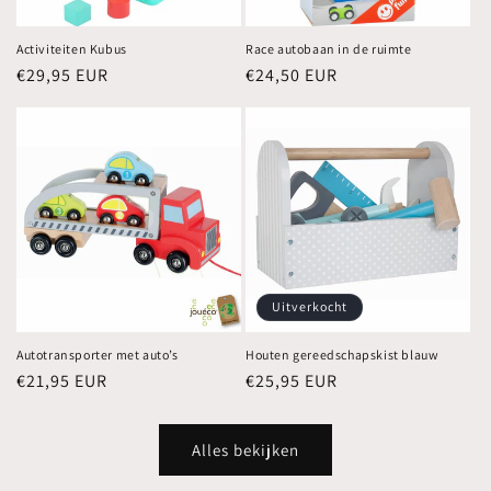
Activiteiten Kubus
Race autobaan in de ruimte
Normale
€29,95 EUR
Normale
€24,50 EUR
prijs
prijs
Uitverkocht
Autotransporter met auto’s
Houten gereedschapskist blauw
Normale
€21,95 EUR
Normale
€25,95 EUR
prijs
prijs
Alles bekijken