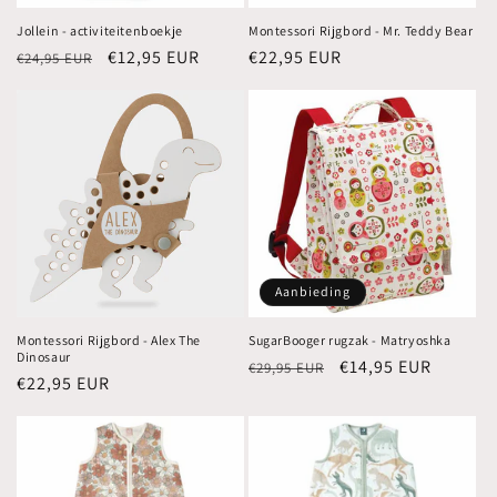
Jollein - activiteitenboekje
Montessori Rijgbord - Mr. Teddy Bear
Normale
Aanbiedingsprijs
€12,95 EUR
Normale
€22,95 EUR
€24,95 EUR
prijs
prijs
Aanbieding
Montessori Rijgbord - Alex The
SugarBooger rugzak - Matryoshka
Dinosaur
Normale
Aanbiedingsprijs
€14,95 EUR
€29,95 EUR
Normale
€22,95 EUR
prijs
prijs