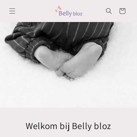
Meteen
naar de
Winkelwagen
content
Welkom bij Belly bloz