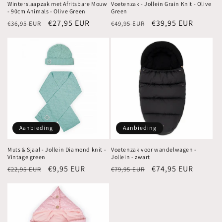
Winterslaapzak met Afritsbare Mouw
Voetenzak - Jollein Grain Knit - Olive
- 90cm Animals - Olive Green
Green
Normale
Aanbiedingsprijs
€27,95 EUR
Normale
Aanbiedingsprijs
€39,95 EUR
€36,95 EUR
€49,95 EUR
prijs
prijs
Aanbieding
Aanbieding
Muts & Sjaal - Jollein Diamond knit -
Voetenzak voor wandelwagen -
Vintage green
Jollein - zwart
Normale
Aanbiedingsprijs
€9,95 EUR
Normale
Aanbiedingsprijs
€74,95 EUR
€22,95 EUR
€79,95 EUR
prijs
prijs