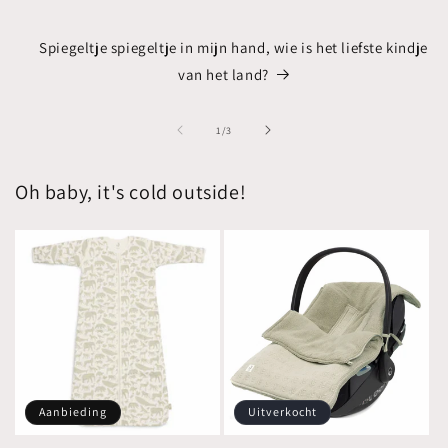
Spiegeltje spiegeltje in mijn hand, wie is het liefste kindje
van het land?
van
1
/
3
Oh baby, it's cold outside!
Aanbieding
Uitverkocht