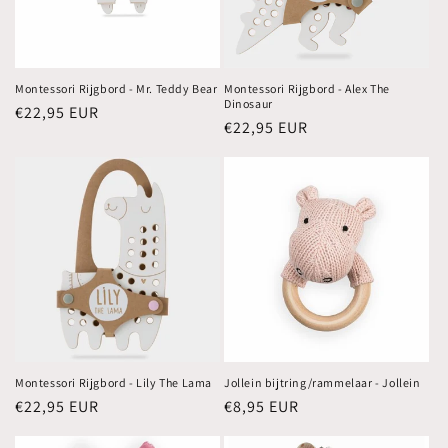
Montessori Rijgbord - Mr. Teddy Bear
Montessori Rijgbord - Alex The
Dinosaur
Normale
€22,95 EUR
Normale
€22,95 EUR
prijs
prijs
Montessori Rijgbord - Lily The Lama
Jollein bijtring/rammelaar - Jollein
Normale
€22,95 EUR
Normale
€8,95 EUR
prijs
prijs