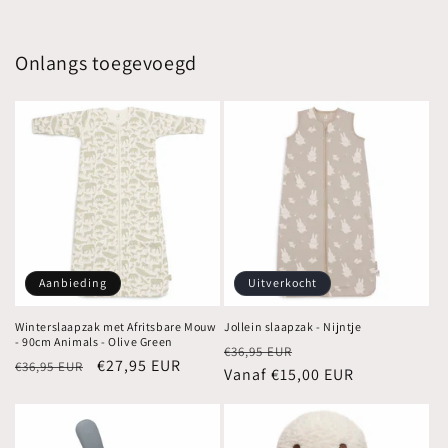
Onlangs toegevoegd
Aanbieding
Uitverkocht
Winterslaapzak met Afritsbare Mouw
Jollein slaapzak - Nijntje
- 90cm Animals - Olive Green
Normale
Aanbiedingsprijs
€36,95 EUR
Normale
Aanbiedingsprijs
€27,95 EUR
€36,95 EUR
prijs
Vanaf €15,00 EUR
prijs