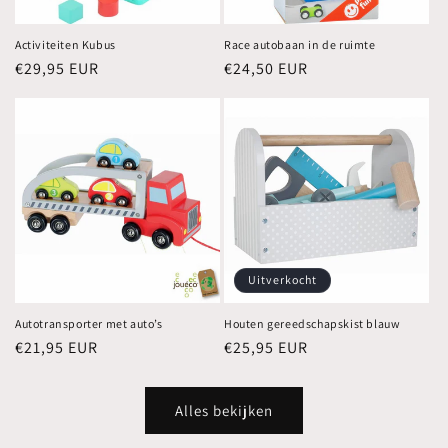
Activiteiten Kubus
Race autobaan in de ruimte
Normale
€29,95 EUR
Normale
€24,50 EUR
prijs
prijs
Uitverkocht
Autotransporter met auto’s
Houten gereedschapskist blauw
Normale
€21,95 EUR
Normale
€25,95 EUR
prijs
prijs
Alles bekijken