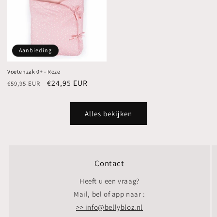
Aanbieding
Voetenzak 0+ - Roze
Normale
Aanbiedingsprijs
€24,95 EUR
€59,95 EUR
prijs
Alles bekijken
Contact
Heeft u een vraag?
Mail, bel of app naar :
>> info@bellybloz.nl