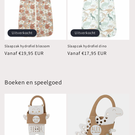
Uitverkocht
Uitverkocht
Slaapzak hydrofiel blossom
Slaapzak hydrofiel dino
Normale
Vanaf €19,95 EUR
Normale
Vanaf €17,95 EUR
prijs
prijs
Boeken en speelgoed