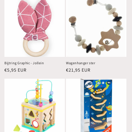
Bijtring Graphic - Jollein
Wagenhanger ster
Normale
€5,95 EUR
Normale
€21,95 EUR
prijs
prijs