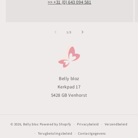
>> +31 (0) 643 094 581
van
1
/
3
Belly bloz
Kerkpad 17
5428 GB Venhorst
© 2026,
Belly bloz
Powered by Shopify
Privacybeleid
Verzendbeleid
Terugbetalingsbeleid
Contactgegevens