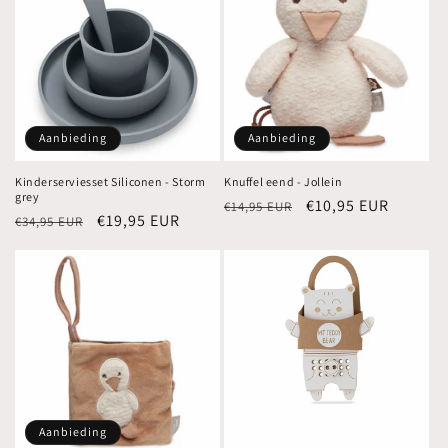
Aanbieding
Aanbieding
Kinderserviesset Siliconen - Storm
Knuffel eend - Jollein
grey
Normale
Aanbiedingsprijs
€10,95 EUR
€14,95 EUR
Normale
Aanbiedingsprijs
€19,95 EUR
€34,95 EUR
prijs
prijs
Aanbieding