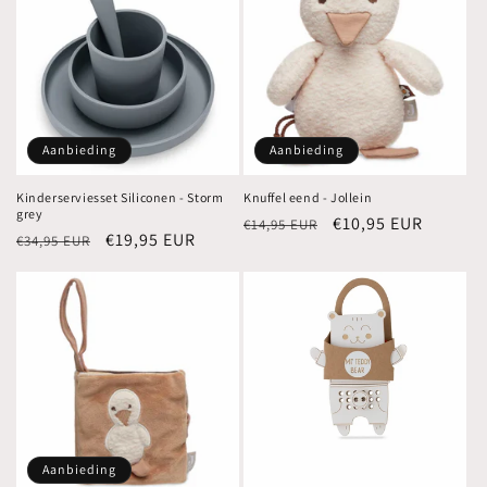
Aanbieding
Aanbieding
Kinderserviesset Siliconen - Storm
Knuffel eend - Jollein
grey
Normale
Aanbiedingsprijs
€10,95 EUR
€14,95 EUR
Normale
Aanbiedingsprijs
€19,95 EUR
€34,95 EUR
prijs
prijs
Aanbieding