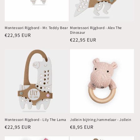
Montessori Rijgbord - Mr. Teddy Bear
Montessori Rijgbord - Alex The
Dinosaur
Normale
€22,95 EUR
Normale
€22,95 EUR
prijs
prijs
Montessori Rijgbord - Lily The Lama
Jollein bijtring/rammelaar - Jollein
Normale
€22,95 EUR
Normale
€8,95 EUR
prijs
prijs