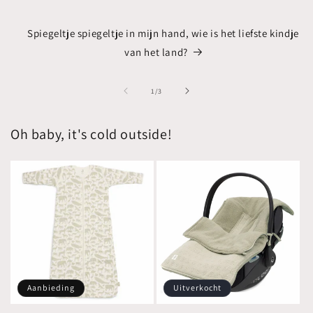
Spiegeltje spiegeltje in mijn hand, wie is het liefste kindje
van het land?
van
1
/
3
Oh baby, it's cold outside!
Aanbieding
Uitverkocht