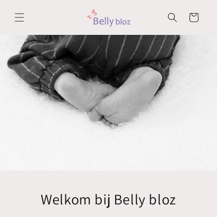
Meteen
naar de
Winkelwagen
content
Welkom bij Belly bloz