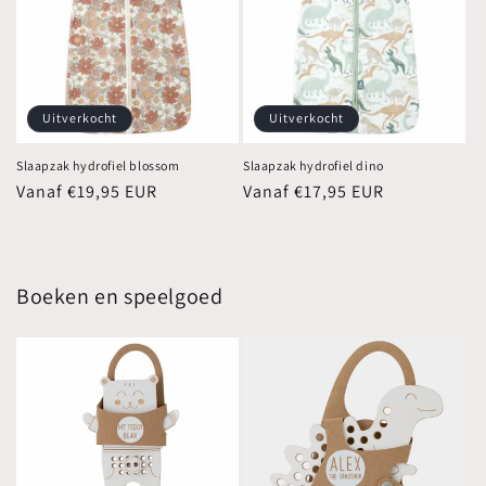
Uitverkocht
Uitverkocht
Slaapzak hydrofiel blossom
Slaapzak hydrofiel dino
Normale
Vanaf €19,95 EUR
Normale
Vanaf €17,95 EUR
prijs
prijs
Boeken en speelgoed