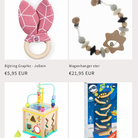
Bijtring Graphic - Jollein
Wagenhanger ster
Normale
€5,95 EUR
Normale
€21,95 EUR
prijs
prijs