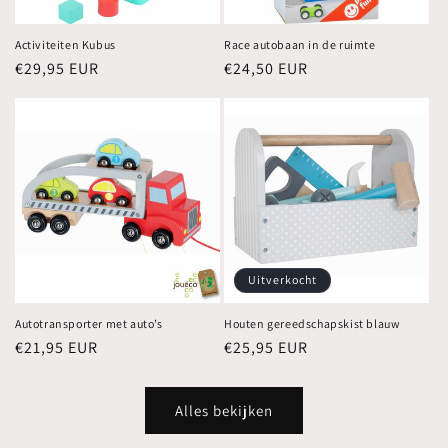
Activiteiten Kubus
Race autobaan in de ruimte
Normale
€29,95 EUR
Normale
€24,50 EUR
prijs
prijs
Uitverkocht
Autotransporter met auto’s
Houten gereedschapskist blauw
Normale
€21,95 EUR
Normale
€25,95 EUR
prijs
prijs
Alles bekijken