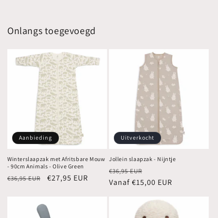
Onlangs toegevoegd
Aanbieding
Uitverkocht
Winterslaapzak met Afritsbare Mouw
Jollein slaapzak - Nijntje
- 90cm Animals - Olive Green
Normale
Aanbiedingsprijs
€36,95 EUR
Normale
Aanbiedingsprijs
€27,95 EUR
€36,95 EUR
prijs
Vanaf €15,00 EUR
prijs