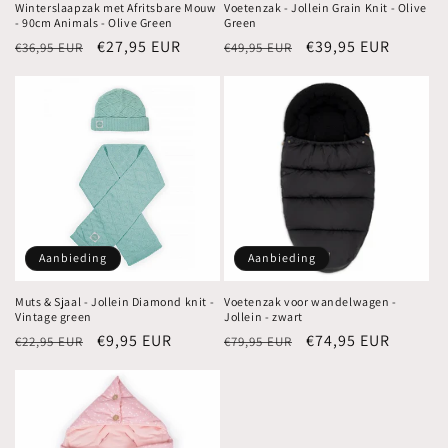
Winterslaapzak met Afritsbare Mouw
Voetenzak - Jollein Grain Knit - Olive
- 90cm Animals - Olive Green
Green
Normale
Aanbiedingsprijs
€27,95 EUR
Normale
Aanbiedingsprijs
€39,95 EUR
€36,95 EUR
€49,95 EUR
prijs
prijs
Aanbieding
Aanbieding
Muts & Sjaal - Jollein Diamond knit -
Voetenzak voor wandelwagen -
Vintage green
Jollein - zwart
Normale
Aanbiedingsprijs
€9,95 EUR
Normale
Aanbiedingsprijs
€74,95 EUR
€22,95 EUR
€79,95 EUR
prijs
prijs