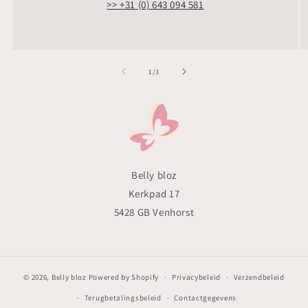
>> +31 (0) 643 094 581
van
1
/
3
Belly bloz
Kerkpad 17
5428 GB Venhorst
© 2026,
Belly bloz
Powered by Shopify
Privacybeleid
Verzendbeleid
Terugbetalingsbeleid
Contactgegevens