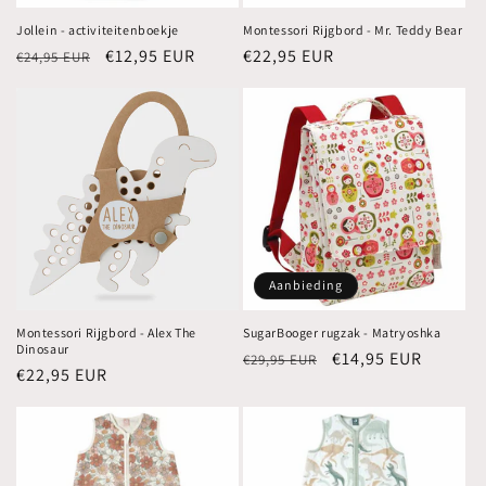
Jollein - activiteitenboekje
Montessori Rijgbord - Mr. Teddy Bear
Normale
Aanbiedingsprijs
€12,95 EUR
Normale
€22,95 EUR
€24,95 EUR
prijs
prijs
Aanbieding
Montessori Rijgbord - Alex The
SugarBooger rugzak - Matryoshka
Dinosaur
Normale
Aanbiedingsprijs
€14,95 EUR
€29,95 EUR
Normale
€22,95 EUR
prijs
prijs