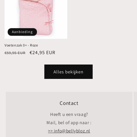
Aanbieding
Voetenzak 0+ - Roze
Normale
Aanbiedingsprijs
€24,95 EUR
€59,95 EUR
prijs
Alles bekijken
Contact
Heeft u een vraag?
Mail, bel of app naar :
>> info@bellybloz.nl