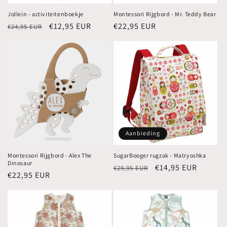
Jollein - activiteitenboekje
Montessori Rijgbord - Mr. Teddy Bear
Normale
Aanbiedingsprijs
€12,95 EUR
Normale
€22,95 EUR
€24,95 EUR
prijs
prijs
Aanbieding
Montessori Rijgbord - Alex The
SugarBooger rugzak - Matryoshka
Dinosaur
Normale
Aanbiedingsprijs
€14,95 EUR
€29,95 EUR
Normale
€22,95 EUR
prijs
prijs