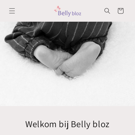
Meteen
naar de
Winkelwagen
content
Welkom bij Belly bloz