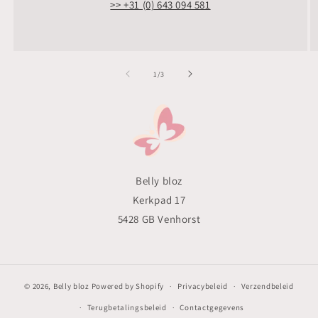
>> +31 (0) 643 094 581
van
1
/
3
Belly bloz
Kerkpad 17
5428 GB Venhorst
© 2026,
Belly bloz
Powered by Shopify
Privacybeleid
Verzendbeleid
Terugbetalingsbeleid
Contactgegevens