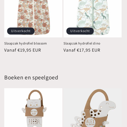
Uitverkocht
Uitverkocht
Slaapzak hydrofiel blossom
Slaapzak hydrofiel dino
Normale
Vanaf €19,95 EUR
Normale
Vanaf €17,95 EUR
prijs
prijs
Boeken en speelgoed