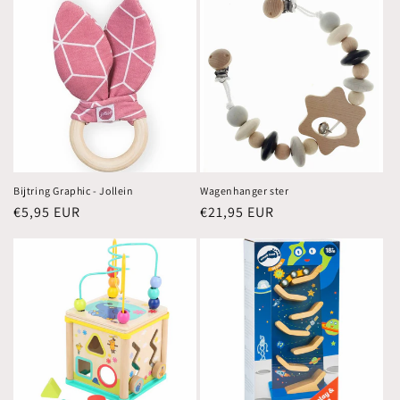
Bijtring Graphic - Jollein
Wagenhanger ster
Normale
€5,95 EUR
Normale
€21,95 EUR
prijs
prijs