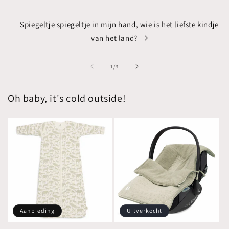
Spiegeltje spiegeltje in mijn hand, wie is het liefste kindje
van het land?
van
1
/
3
Oh baby, it's cold outside!
Aanbieding
Uitverkocht