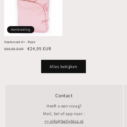
Aanbieding
Voetenzak 0+ - Roze
Normale
Aanbiedingsprijs
€24,95 EUR
€59,95 EUR
prijs
Alles bekijken
Contact
Heeft u een vraag?
Mail, bel of app naar :
>> info@bellybloz.nl