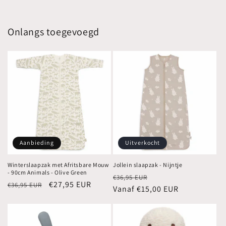
Onlangs toegevoegd
Aanbieding
Uitverkocht
Winterslaapzak met Afritsbare Mouw
Jollein slaapzak - Nijntje
- 90cm Animals - Olive Green
Normale
Aanbiedingsprijs
€36,95 EUR
Normale
Aanbiedingsprijs
€27,95 EUR
€36,95 EUR
prijs
Vanaf €15,00 EUR
prijs