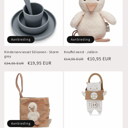
Aanbieding
Aanbieding
Kinderserviesset Siliconen - Storm
Knuffel eend - Jollein
grey
Normale
Aanbiedingsprijs
€10,95 EUR
€14,95 EUR
Normale
Aanbiedingsprijs
€19,95 EUR
€34,95 EUR
prijs
prijs
Aanbieding