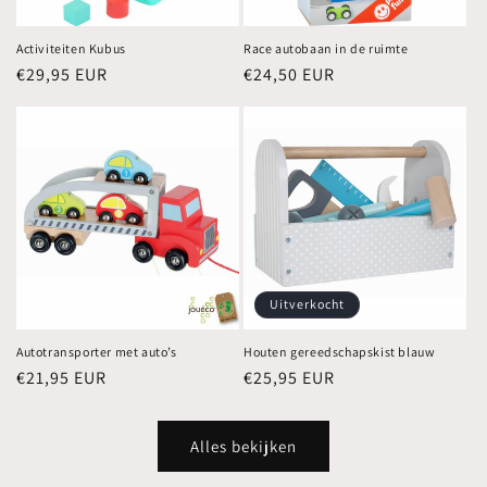
Activiteiten Kubus
Race autobaan in de ruimte
Normale
€29,95 EUR
Normale
€24,50 EUR
prijs
prijs
Uitverkocht
Autotransporter met auto’s
Houten gereedschapskist blauw
Normale
€21,95 EUR
Normale
€25,95 EUR
prijs
prijs
Alles bekijken