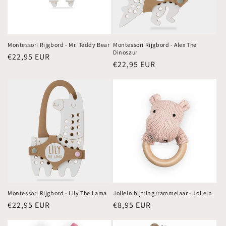
Montessori Rijgbord - Mr. Teddy Bear
Montessori Rijgbord - Alex The
Dinosaur
Normale
€22,95 EUR
Normale
€22,95 EUR
prijs
prijs
Montessori Rijgbord - Lily The Lama
Jollein bijtring/rammelaar - Jollein
Normale
€22,95 EUR
Normale
€8,95 EUR
prijs
prijs