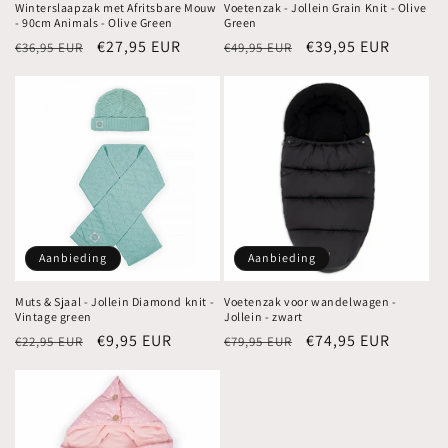
Winterslaapzak met Afritsbare Mouw
Voetenzak - Jollein Grain Knit - Olive
- 90cm Animals - Olive Green
Green
Normale
Aanbiedingsprijs
€27,95 EUR
Normale
Aanbiedingsprijs
€39,95 EUR
€36,95 EUR
€49,95 EUR
prijs
prijs
Aanbieding
Aanbieding
Muts & Sjaal - Jollein Diamond knit -
Voetenzak voor wandelwagen -
Vintage green
Jollein - zwart
Normale
Aanbiedingsprijs
€9,95 EUR
Normale
Aanbiedingsprijs
€74,95 EUR
€22,95 EUR
€79,95 EUR
prijs
prijs