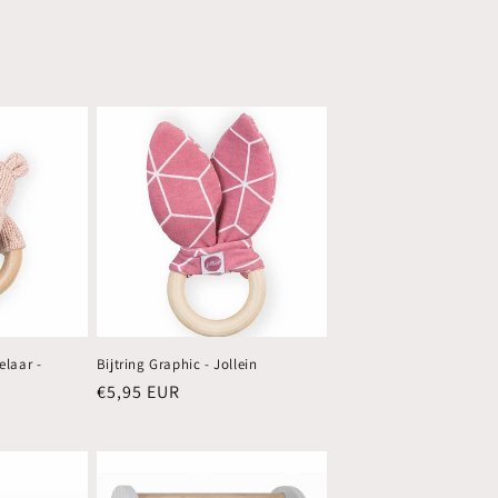
elaar -
Bijtring Graphic - Jollein
Normale
€5,95 EUR
prijs