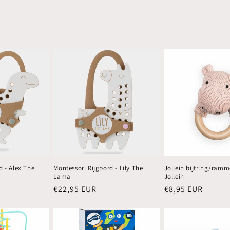
d - Alex The
Montessori Rijgbord - Lily The
Jollein bijtring/ramm
Lama
Jollein
Normale
€22,95 EUR
Normale
€8,95 EUR
prijs
prijs