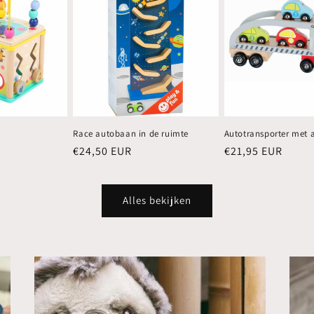
Race autobaan in de ruimte
Autotransporter met a
Normale
€24,50 EUR
Normale
€21,95 EUR
prijs
prijs
Alles bekijken