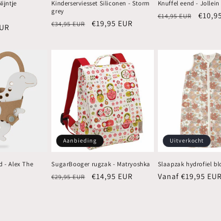
Nijntje
Kinderserviesset Siliconen - Storm
Knuffel eend - Jollein
grey
iedingsprijs
Normale
Aanbi
€10,9
€14,95 EUR
Normale
Aanbiedingsprijs
€19,95 EUR
€34,95 EUR
EUR
prijs
prijs
Aanbieding
Uitverkocht
d - Alex The
SugarBooger rugzak - Matryoshka
Slaapzak hydrofiel b
Normale
Aanbiedingsprijs
€14,95 EUR
Normale
Vanaf €19,95 EU
€29,95 EUR
prijs
prijs