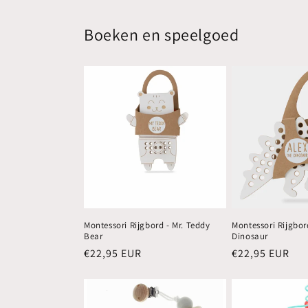
Boeken en speelgoed
Montessori Rijgbord - Mr. Teddy
Montessori Rijgbor
Bear
Dinosaur
Normale
€22,95 EUR
Normale
€22,95 EUR
prijs
prijs