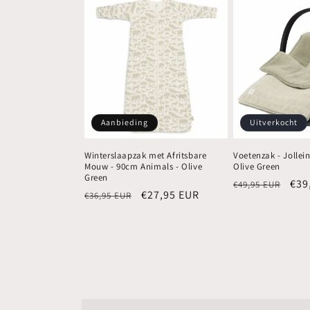
Aanbieding
Uitverkocht
Winterslaapzak met Afritsbare
Voetenzak - Jollein
Mouw - 90cm Animals - Olive
Olive Green
Green
Normale
Aan
€39
€49,95 EUR
Normale
Aanbiedingsprijs
€27,95 EUR
€36,95 EUR
prijs
prijs