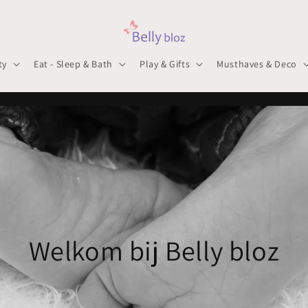
ty
Eat - Sleep & Bath
Play & Gifts
Musthaves & Deco
Welkom bij Belly bloz