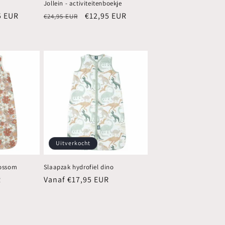
Jollein - activiteitenboekje
edingsprijs
5 EUR
Normale
Aanbiedingsprijs
€12,95 EUR
€24,95 EUR
prijs
Uitverkocht
lossom
Slaapzak hydrofiel dino
R
Normale
Vanaf €17,95 EUR
prijs