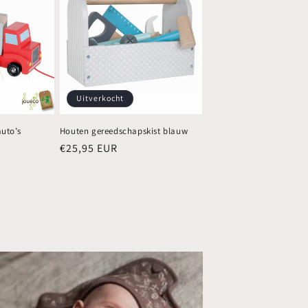
Uitverkocht
uto’s
Houten gereedschapskist blauw
Normale
€25,95 EUR
prijs