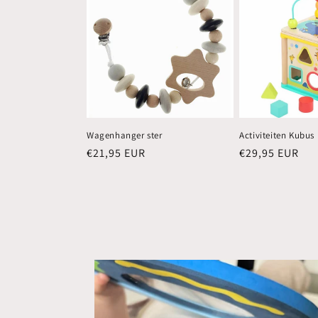
Wagenhanger ster
Activiteiten Kubus
Normale
€21,95 EUR
Normale
€29,95 EUR
prijs
prijs