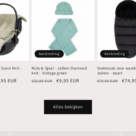
Aanbieding
Aanbieding
 Grain Knit -
Muts & Sjaal - Jollein Diamond
Voetenzak voor wand
knit - Vintage green
Jollein - zwart
biedingsprijs
,95 EUR
Normale
Aanbiedingsprijs
€9,95 EUR
Normale
Aanbi
€74,9
€22,95 EUR
€79,95 EUR
prijs
prijs
Alles bekijken