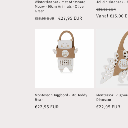
Winterslaapzak met Afritsbare
Jollein slaapzak - 
Mouw - 90cm Animals - Olive
Normale
Aanb
€36,95 EUR
Green
prijs
Vanaf €15,00 
Normale
Aanbiedingsprijs
€27,95 EUR
€36,95 EUR
prijs
Montessori Rijgbord - Mr. Teddy
Montessori Rijgbor
Bear
Dinosaur
Normale
€22,95 EUR
Normale
€22,95 EUR
prijs
prijs