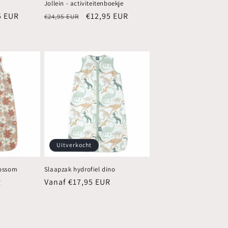
Jollein - activiteitenboekje
edingsprijs
5 EUR
Normale
Aanbiedingsprijs
€12,95 EUR
€24,95 EUR
prijs
Uitverkocht
lossom
Slaapzak hydrofiel dino
R
Normale
Vanaf €17,95 EUR
prijs