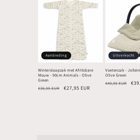
Aanbieding
Uitverkocht
Winterslaapzak met Afritsbare
Voetenzak - Jollein
Mouw - 90cm Animals - Olive
Olive Green
Green
Normale
Aan
€39
€49,95 EUR
Normale
Aanbiedingsprijs
€27,95 EUR
€36,95 EUR
prijs
prijs