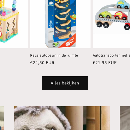
Race autobaan in de ruimte
Autotransporter met a
Normale
€24,50 EUR
Normale
€21,95 EUR
prijs
prijs
Alles bekijken