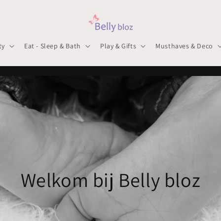
ty
Eat - Sleep & Bath
Play & Gifts
Musthaves & Deco
Welkom bij Belly bloz