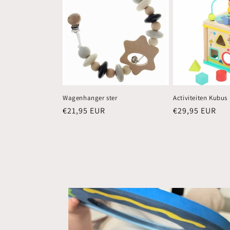
Wagenhanger ster
Activiteiten Kubus
Normale
€21,95 EUR
Normale
€29,95 EUR
prijs
prijs