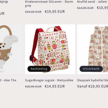
Nijntje
Kinderserviesset Siliconen - Storm
Knuffel eend - Jollein
grey
iedingsprijs
Normale
Aanbi
€10,9
€14,95 EUR
Normale
Aanbiedingsprijs
€19,95 EUR
€34,95 EUR
EUR
prijs
prijs
Aanbieding
Uitverkocht
d - Alex The
SugarBooger rugzak - Matryoshka
Slaapzak hydrofiel b
Normale
Aanbiedingsprijs
€14,95 EUR
Normale
Vanaf €19,95 EU
€29,95 EUR
prijs
prijs