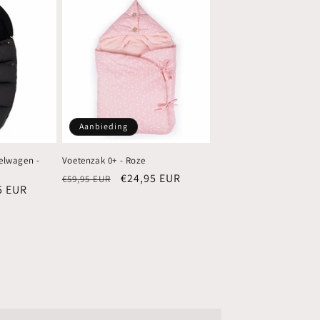
Aanbieding
elwagen -
Voetenzak 0+ - Roze
Normale
Aanbiedingsprijs
€24,95 EUR
€59,95 EUR
edingsprijs
5 EUR
prijs