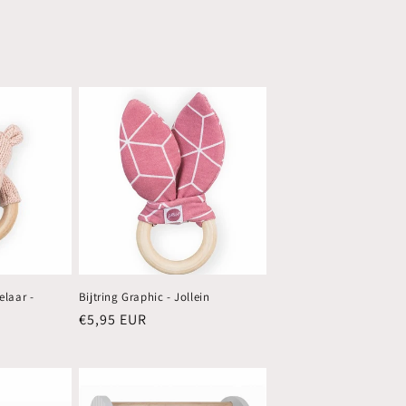
elaar -
Bijtring Graphic - Jollein
Normale
€5,95 EUR
prijs