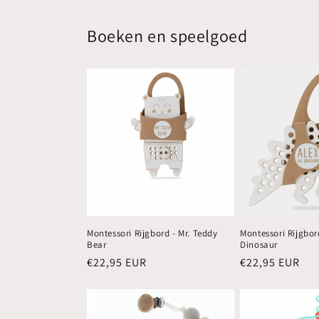
Boeken en speelgoed
Montessori Rijgbord - Mr. Teddy
Montessori Rijgbor
Bear
Dinosaur
Normale
€22,95 EUR
Normale
€22,95 EUR
prijs
prijs