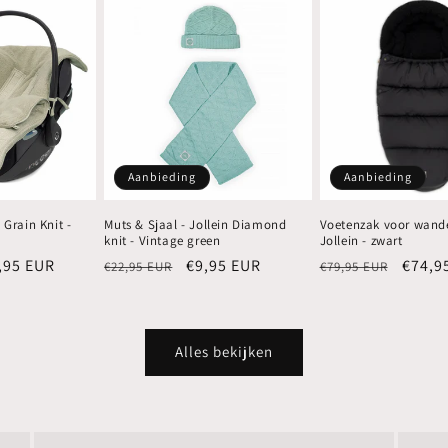
Aanbieding
Aanbieding
 Grain Knit -
Muts & Sjaal - Jollein Diamond
Voetenzak voor wand
knit - Vintage green
Jollein - zwart
biedingsprijs
,95 EUR
Normale
Aanbiedingsprijs
€9,95 EUR
Normale
Aanbi
€74,9
€22,95 EUR
€79,95 EUR
prijs
prijs
Alles bekijken