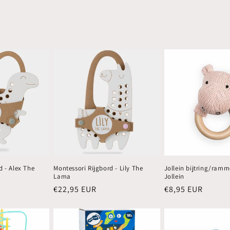
d - Alex The
Montessori Rijgbord - Lily The
Jollein bijtring/ramm
Lama
Jollein
Normale
€22,95 EUR
Normale
€8,95 EUR
prijs
prijs