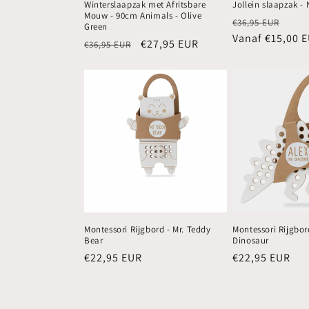
Winterslaapzak met Afritsbare
Jollein slaapzak - 
Mouw - 90cm Animals - Olive
Normale
Aanb
€36,95 EUR
Green
prijs
Vanaf €15,00 
Normale
Aanbiedingsprijs
€27,95 EUR
€36,95 EUR
prijs
Montessori Rijgbord - Mr. Teddy
Montessori Rijgbor
Bear
Dinosaur
Normale
€22,95 EUR
Normale
€22,95 EUR
prijs
prijs