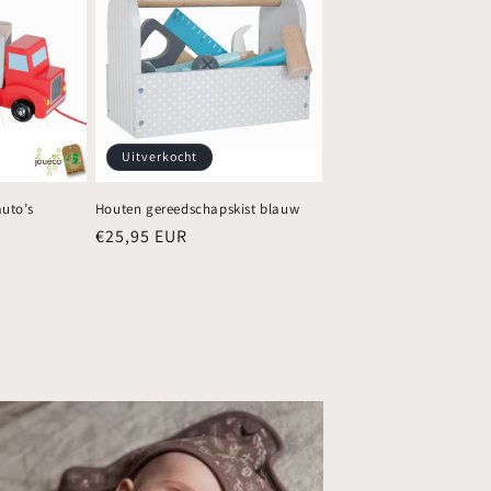
Uitverkocht
uto’s
Houten gereedschapskist blauw
Normale
€25,95 EUR
prijs