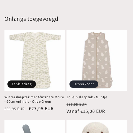
Onlangs toegevoegd
Aanbieding
Uitverkocht
Winterslaapzak met Afritsbare Mouw
Jollein slaapzak - Nijntje
- 90cm Animals - Olive Green
Normale
Aanbiedingsprijs
€36,95 EUR
Normale
Aanbiedingsprijs
€27,95 EUR
€36,95 EUR
prijs
Vanaf €15,00 EUR
prijs