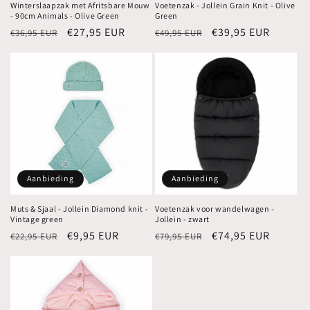
Winterslaapzak met Afritsbare Mouw
Voetenzak - Jollein Grain Knit - Olive
- 90cm Animals - Olive Green
Green
Normale
Aanbiedingsprijs
€27,95 EUR
Normale
Aanbiedingsprijs
€39,95 EUR
€36,95 EUR
€49,95 EUR
prijs
prijs
Aanbieding
Aanbieding
Muts & Sjaal - Jollein Diamond knit -
Voetenzak voor wandelwagen -
Vintage green
Jollein - zwart
Normale
Aanbiedingsprijs
€9,95 EUR
Normale
Aanbiedingsprijs
€74,95 EUR
€22,95 EUR
€79,95 EUR
prijs
prijs