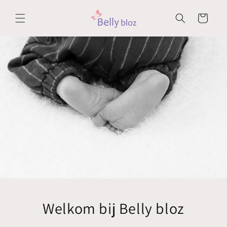
Meteen
naar de
Winkelwagen
content
Welkom bij Belly bloz