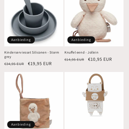
Aanbieding
Aanbieding
Kinderserviesset Siliconen - Storm
Knuffel eend - Jollein
grey
Normale
Aanbiedingsprijs
€10,95 EUR
€14,95 EUR
Normale
Aanbiedingsprijs
€19,95 EUR
€34,95 EUR
prijs
prijs
Aanbieding