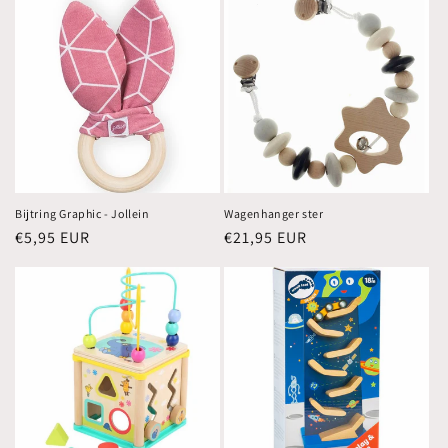
Bijtring Graphic - Jollein
Wagenhanger ster
Normale
€5,95 EUR
Normale
€21,95 EUR
prijs
prijs