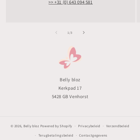
>> +31 (0) 643 094 581
van
1
/
3
Belly bloz
Kerkpad 17
5428 GB Venhorst
© 2026,
Belly bloz
Powered by Shopify
Privacybeleid
Verzendbeleid
Terugbetalingsbeleid
Contactgegevens