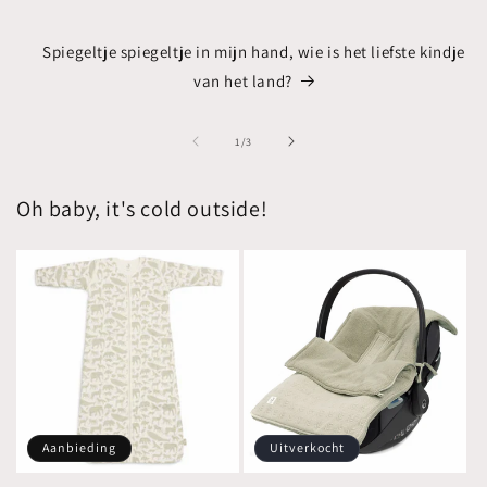
Spiegeltje spiegeltje in mijn hand, wie is het liefste kindje
van het land?
van
1
/
3
Oh baby, it's cold outside!
Aanbieding
Uitverkocht