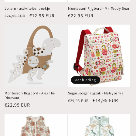
Jollein - activiteitenboekje
Montessori Rijgbord - Mr. Teddy Bear
Normale
Aanbiedingsprijs
€12,95 EUR
Normale
€22,95 EUR
€24,95 EUR
prijs
prijs
Aanbieding
Montessori Rijgbord - Alex The
SugarBooger rugzak - Matryoshka
Dinosaur
Normale
Aanbiedingsprijs
€14,95 EUR
€29,95 EUR
Normale
€22,95 EUR
prijs
prijs