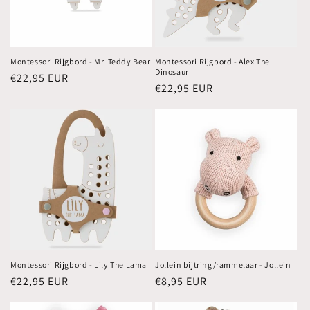
Montessori Rijgbord - Mr. Teddy Bear
Montessori Rijgbord - Alex The
Dinosaur
Normale
€22,95 EUR
Normale
€22,95 EUR
prijs
prijs
Montessori Rijgbord - Lily The Lama
Jollein bijtring/rammelaar - Jollein
Normale
€22,95 EUR
Normale
€8,95 EUR
prijs
prijs