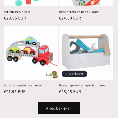
Activiteiten Kubus
Race autobaan in de ruimte
Normale
€29,95 EUR
Normale
€24,50 EUR
prijs
prijs
Uitverkocht
Autotransporter met auto’s
Houten gereedschapskist blauw
Normale
€21,95 EUR
Normale
€25,95 EUR
prijs
prijs
Alles bekijken