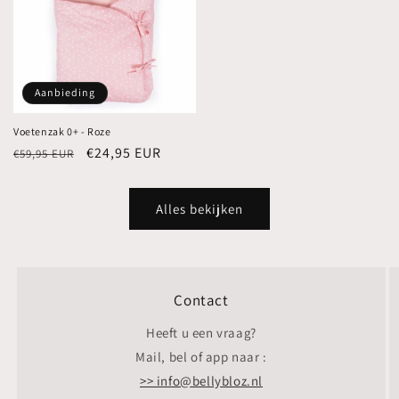
Aanbieding
Voetenzak 0+ - Roze
Normale
Aanbiedingsprijs
€24,95 EUR
€59,95 EUR
prijs
Alles bekijken
Contact
Heeft u een vraag?
Mail, bel of app naar :
>> info@bellybloz.nl