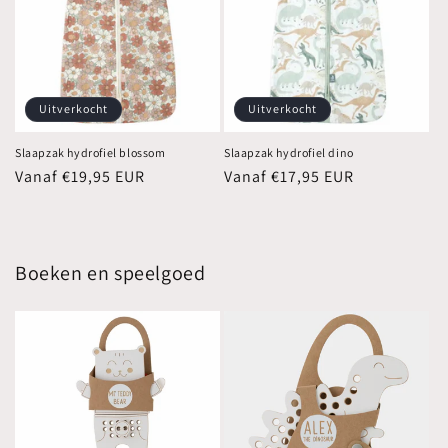
Uitverkocht
Uitverkocht
Slaapzak hydrofiel blossom
Slaapzak hydrofiel dino
Normale
Vanaf €19,95 EUR
Normale
Vanaf €17,95 EUR
prijs
prijs
Boeken en speelgoed