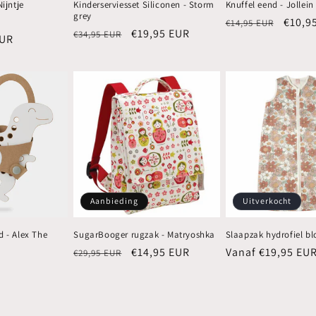
Nijntje
Kinderserviesset Siliconen - Storm
Knuffel eend - Jollein
grey
iedingsprijs
Normale
Aanbi
€10,9
€14,95 EUR
Normale
Aanbiedingsprijs
€19,95 EUR
€34,95 EUR
EUR
prijs
prijs
Aanbieding
Uitverkocht
d - Alex The
SugarBooger rugzak - Matryoshka
Slaapzak hydrofiel b
Normale
Aanbiedingsprijs
€14,95 EUR
Normale
Vanaf €19,95 EU
€29,95 EUR
prijs
prijs