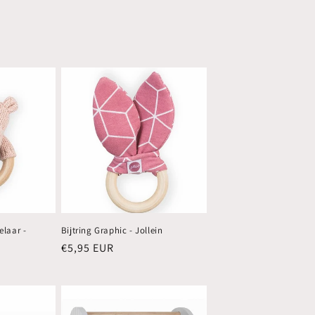
elaar -
Bijtring Graphic - Jollein
Normale
€5,95 EUR
prijs