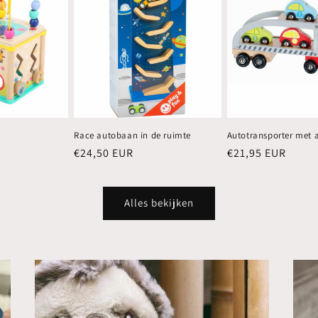
Race autobaan in de ruimte
Autotransporter met a
Normale
€24,50 EUR
Normale
€21,95 EUR
prijs
prijs
Alles bekijken