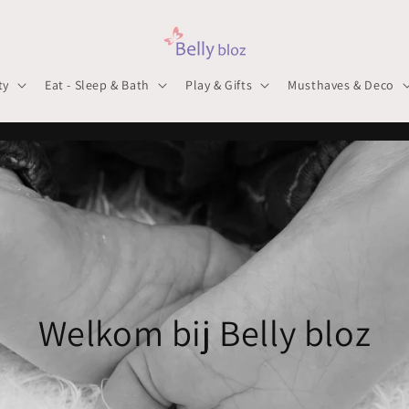
ty
Eat - Sleep & Bath
Play & Gifts
Musthaves & Deco
Welkom bij Belly bloz