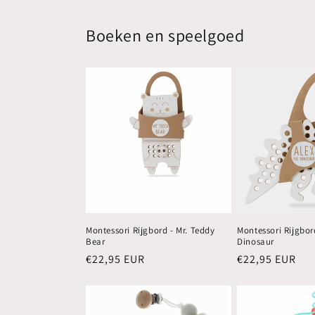
Boeken en speelgoed
Montessori Rijgbord - Mr. Teddy
Montessori Rijgbor
Bear
Dinosaur
Normale
€22,95 EUR
Normale
€22,95 EUR
prijs
prijs