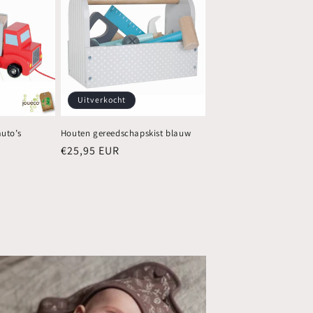
Uitverkocht
uto’s
Houten gereedschapskist blauw
Normale
€25,95 EUR
prijs