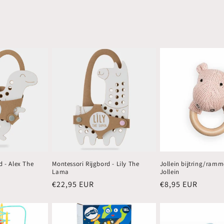
d - Alex The
Montessori Rijgbord - Lily The
Jollein bijtring/ramm
Lama
Jollein
Normale
€22,95 EUR
Normale
€8,95 EUR
prijs
prijs