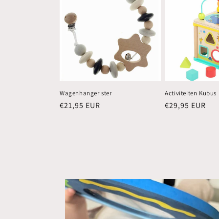
Wagenhanger ster
Activiteiten Kubus
Normale
€21,95 EUR
Normale
€29,95 EUR
prijs
prijs