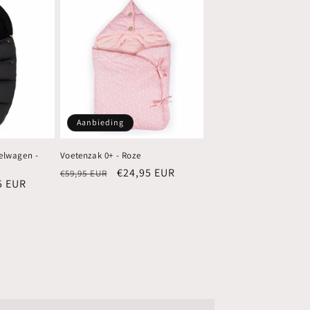
Aanbieding
elwagen -
Voetenzak 0+ - Roze
Normale
Aanbiedingsprijs
€24,95 EUR
€59,95 EUR
edingsprijs
5 EUR
prijs