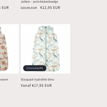
Jollein - activiteitenboekje
edingsprijs
5 EUR
Normale
Aanbiedingsprijs
€12,95 EUR
€24,95 EUR
prijs
Uitverkocht
lossom
Slaapzak hydrofiel dino
R
Normale
Vanaf €17,95 EUR
prijs