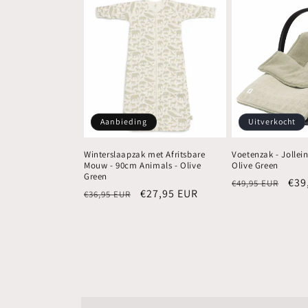
Aanbieding
Uitverkocht
Winterslaapzak met Afritsbare
Voetenzak - Jollein
Mouw - 90cm Animals - Olive
Olive Green
Green
Normale
Aan
€39
€49,95 EUR
Normale
Aanbiedingsprijs
€27,95 EUR
€36,95 EUR
prijs
prijs