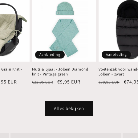
Aanbieding
Aanbieding
 Grain Knit -
Muts & Sjaal - Jollein Diamond
Voetenzak voor wand
knit - Vintage green
Jollein - zwart
biedingsprijs
,95 EUR
Normale
Aanbiedingsprijs
€9,95 EUR
Normale
Aanbi
€74,9
€22,95 EUR
€79,95 EUR
prijs
prijs
Alles bekijken