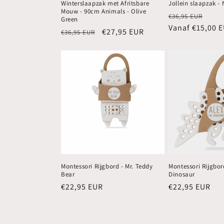
Winterslaapzak met Afritsbare
Jollein slaapzak - 
Mouw - 90cm Animals - Olive
Normale
Aanb
€36,95 EUR
Green
prijs
Vanaf €15,00 
Normale
Aanbiedingsprijs
€27,95 EUR
€36,95 EUR
prijs
Montessori Rijgbord - Mr. Teddy
Montessori Rijgbor
Bear
Dinosaur
Normale
€22,95 EUR
Normale
€22,95 EUR
prijs
prijs